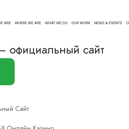
E ARE
WHERE WE ARE
WHAT WE DO
OUR WORK
NEWS & EVENTS
C
 – официальный сайт
ьный Сайт
-X Онлайн Казино