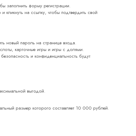
обы заполнить форму регистрации.
и кликнуть на ссылку, чтобы подтвердить свой
ить новый пароль на странице входа.
слоты, карточные игры и игры с долями.
а безопасность и конфиденциальность будут
максимальной выгодой.
мальный размер которого составляет 10 000 рублей.