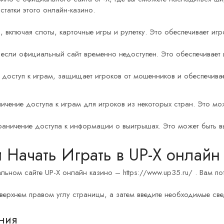
статки этого онлайн-казино.
, включая слоты, карточные игры и рулетку. Это обеспечивает и
 если официальный сайт временно недоступен. Это обеспечивает
 доступ к играм, защищает игроков от мошенников и обеспечива
ичение доступа к играм для игроков из некоторых стран. Это м
граничение доступа к информации о выигрышах. Это может быть 
и Начать Играть в UP-X онлайн
ьном сайте UP-X онлайн казино – https://www.up35.ru/ . Вам по
 верхнем правом углу страницы, а затем введите необходимые св
ния