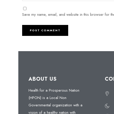
Save my name, email, and website in this browser for th
ABOUT US
CO
Health for a Prosperous Nation
(HPON) is a Local Non
Governmental organization with a
vision of a healthy nation with