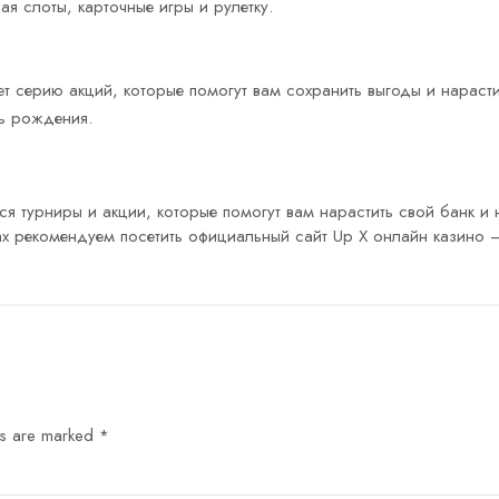
я слоты, карточные игры и рулетку.
т серию акций, которые помогут вам сохранить выгоды и нарасти
ь рождения.
ся турниры и акции, которые помогут вам нарастить свой банк и 
 рекомендуем посетить официальный сайт Up X онлайн казино – 
ds are marked
*