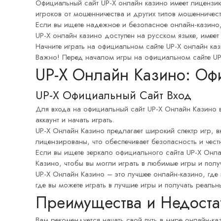
Официальный сайт UP-X онлайн казино имеет лицензию,
игроков от мошенничества и других типов мошенничест
Если вы ищете надежное и безопасное онлайн-казино,
UP-X онлайн казино доступен на русском языке, имеет
Начните играть на официальном сайте UP-X онлайн ка
Важно! Перед началом игры на официальном сайте UP-X
UP-X Онлайн Казино: Оф
UP-X Официальный Сайт Вход
Для входа на официальный сайт UP-X Онлайн Казино ва
аккаунт и начать играть.
UP-X Онлайн Казино предлагает широкий спектр игр, в
лицензированы, что обеспечивает безопасность и чест
Если вы ищете зеркало официального сайта UP-X Онла
Казино, чтобы вы могли играть в любимые игры и полу
UP-X Онлайн Казино – это лучшее онлайн-казино, где
где вы можете играть в лучшие игры и получать реаль
Преимущества и Недоста
Вам рекомендуется начать свой путь в мире онлайн-ка