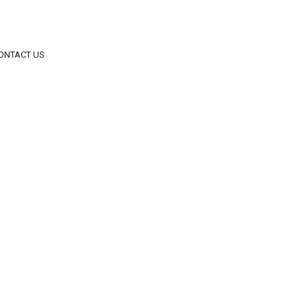
ONTACT US