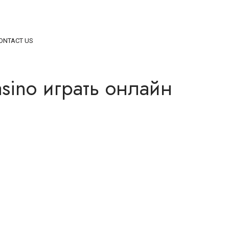
ONTACT US
sino играть онлайн