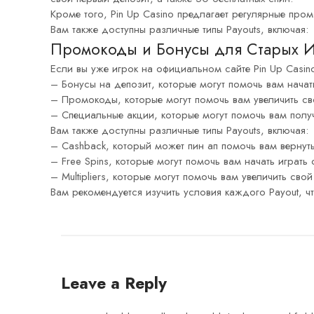
Кроме того, Pin Up Casino предлагает регулярные про
Вам также доступны различные типы Payouts, включая:
Промокоды и Бонусы для Старых 
Если вы уже игрок на официальном сайте Pin Up Casino
– Бонусы на депозит, которые могут помочь вам начат
– Промокоды, которые могут помочь вам увеличить св
– Специальные акции, которые могут помочь вам полу
Вам также доступны различные типы Payouts, включая:
– Cashback, который может
пин ап
помочь вам вернуть 
– Free Spins, которые могут помочь вам начать играть
– Multipliers, которые могут помочь вам увеличить сво
Вам рекомендуется изучить условия каждого Payout, чт
Leave a Reply