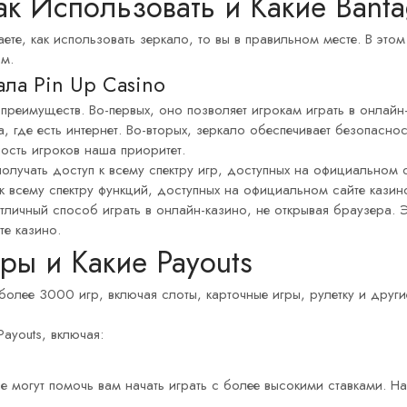
ак Использовать и Какие Вant
наете, как использовать зеркало, то вы в правильном месте. В эт
ам.
ла Pin Up Casino
 преимуществ. Во-первых, оно позволяет игрокам играть в онлайн
, где есть интернет. Во-вторых, зеркало обеспечивает безопаснос
ость игроков наша приоритет.
получать доступ к всему спектру игр, доступных на официальном с
 к всему спектру функций, доступных на официальном сайте казин
отличный способ играть в онлайн-казино, не открывая браузера. 
те казино.
ры и Какие Payouts
более 3000 игр, включая слоты, карточные игры, рулетку и други
Payouts, включая:
 могут помочь вам начать играть с более высокими ставками. Н