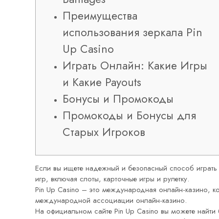
Преимущества
использования зеркала Pin
Up Casino
Играть Онлайн: Какие Игры
и Какие Payouts
Бонусы и Промокоды
Промокоды и Бонусы для
Старых Игроков
Если вы ищете надежный и безопасный способ играть 
игр, включая слоты, карточные игры и рулетку.
Pin Up Casino – это международная онлайн-казино, к
международной ассоциации онлайн-казино.
На официальном сайте Pin Up Casino вы можете найти б