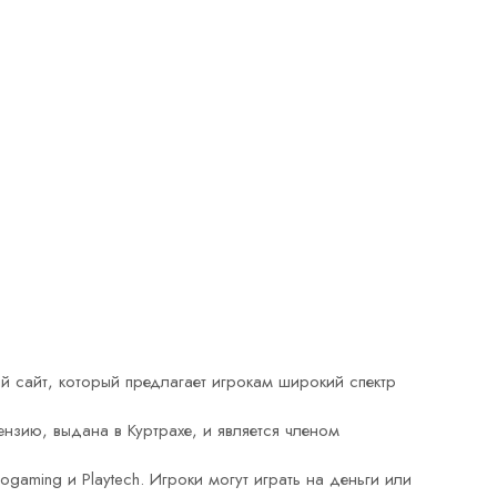
й сайт, который предлагает игрокам широкий спектр
нзию, выдана в Куртрахе, и является членом
gaming и Playtech. Игроки могут играть на деньги или