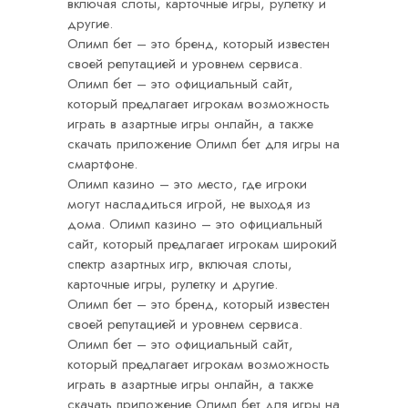
включая слоты, карточные игры, рулетку и
другие.
Олимп бет – это бренд, который известен
своей репутацией и уровнем сервиса.
Олимп бет – это официальный сайт,
который предлагает игрокам возможность
играть в азартные игры онлайн, а также
скачать приложение Олимп бет для игры на
смартфоне.
Олимп казино – это место, где игроки
могут насладиться игрой, не выходя из
дома. Олимп казино – это официальный
сайт, который предлагает игрокам широкий
спектр азартных игр, включая слоты,
карточные игры, рулетку и другие.
Олимп бет – это бренд, который известен
своей репутацией и уровнем сервиса.
Олимп бет – это официальный сайт,
который предлагает игрокам возможность
играть в азартные игры онлайн, а также
скачать приложение Олимп бет для игры на