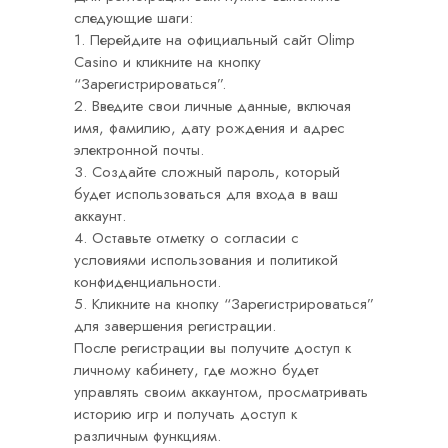
следующие шаги:
1. Перейдите на официальный сайт Olimp
Casino и кликните на кнопку
“Зарегистрироваться”.
2. Введите свои личные данные, включая
имя, фамилию, дату рождения и адрес
электронной почты.
3. Создайте сложный пароль, который
будет использоваться для входа в ваш
аккаунт.
4. Оставьте отметку о согласии с
условиями использования и политикой
конфиденциальности.
5. Кликните на кнопку “Зарегистрироваться”
для завершения регистрации.
После регистрации вы получите доступ к
личному кабинету, где можно будет
управлять своим аккаунтом, просматривать
историю игр и получать доступ к
различным функциям.