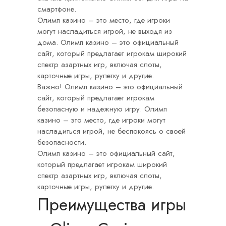
смартфоне.
Олимп казино – это место, где игроки
могут насладиться игрой, не выходя из
дома. Олимп казино – это официальный
сайт, который предлагает игрокам широкий
спектр азартных игр, включая слоты,
карточные игры, рулетку и другие.
Важно! Олимп казино – это официальный
сайт, который предлагает игрокам
безопасную и надежную игру. Олимп
казино – это место, где игроки могут
насладиться игрой, не беспокоясь о своей
безопасности.
Олимп казино – это официальный сайт,
который предлагает игрокам широкий
спектр азартных игр, включая слоты,
карточные игры, рулетку и другие.
Преимущества игры