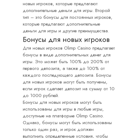
новых игроков, которые предлагают
дополнительные деньги для игры. Второй
тип – это бонусы для постоянных игроков,
которые предлагают дополнительные
деньги для игры и другие преимущества.
Бонусы для новых игроков
Для новых игроков Olimp Casino предлагает
бонусы в виде дополнительных денег для
игры. Это может быть 100% до 200% от
первого депозита, а также до 100% от
каждого последующего депозита. Бонусы
для новых игроков могут быть получены,
если игрок сделает депозит на сумму от 10
до 1000 рублей.
Бонусы для новых игроков могут быть
использованы для игры в любые игры,
доступные на платформе Olimp Casino.
Однако, бонусы могут быть использованы
только один раз, и игрок должен
выполнить определенные условия, чтобы