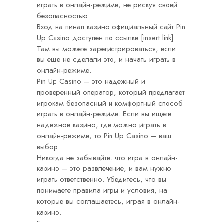
играть в онлайн-режиме, не рискуя своей
безопасностью.
Вход на
пинап казино
официальный сайт Pin
Up Casino доступен по ссылке [insert link].
Там вы можете зарегистрироваться, если
вы еще не сделали это, и начать играть в
онлайн-режиме.
Pin Up Casino – это надежный и
проверенный оператор, который предлагает
игрокам безопасный и комфортный способ
играть в онлайн-режиме. Если вы ищете
надежное казино, где можно играть в
онлайн-режиме, то Pin Up Casino – ваш
выбор.
Никогда не забывайте, что игра в онлайн-
казино – это развлечение, и вам нужно
играть ответственно. Убедитесь, что вы
понимаете правила игры и условия, на
которые вы соглашаетесь, играя в онлайн-
казино.