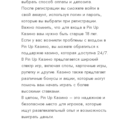
выбрать способ оплаты и депозита.
После регистрации вы сможете войти в
свой аккаунт, используя логин и пароль,
которые вы выбрали при регистрации.
Важно помнить, что для входа в Pin Up
Казино вам нужно быть старше 18 лет.
Если у вас возникли проблемы с входом в
Pin Up Казино, вы можете обратиться к
поддержке казино, которая доступна 24/7.
В Pin Up Казино предлагается широкий
спектр игр, включая слоты, карточные игры,
рулетку и другие. Казино также предлагает
различные бонусы и акции, которые могут
помочь вам начать играть с более
высокими ставками.
В целом, Pin Up Казино – это надежное и
безопасное место для игроков, которые
ищут развлекательный опыт и возможность
выиграть деньги.