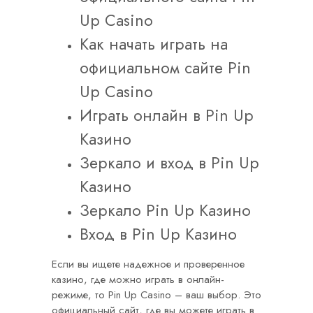
Up Casino
Как начать играть на
официальном сайте Pin
Up Casino
Играть онлайн в Pin Up
Казино
Зеркало и вход в Pin Up
Казино
Зеркало Pin Up Казино
Вход в Pin Up Казино
Если вы ищете надежное и проверенное
казино, где можно играть в онлайн-
режиме, то Pin Up Casino – ваш выбор. Это
официальный сайт, где вы можете играть в