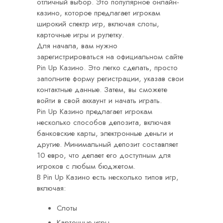
отличный выбор. Это популярное онлайн-
казино, которое предлагает игрокам
широкий спектр игр, включая слоты,
карточные игры и рулетку.
Для начала, вам нужно
зарегистрироваться на официальном сайте
Pin Up Казино. Это легко сделать, просто
заполните форму регистрации, указав свои
контактные данные. Затем, вы сможете
войти в свой аккаунт и начать играть.
Pin Up Казино предлагает игрокам
несколько способов депозита, включая
банковские карты, электронные деньги и
другие. Минимальный депозит составляет
10 евро, что делает его доступным для
игроков с любым бюджетом.
В Pin Up Казино есть несколько типов игр,
включая:
Слоты
Карточные игры