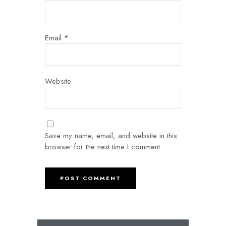
Email
*
Website
Save my name, email, and website in this
browser for the next time I comment.