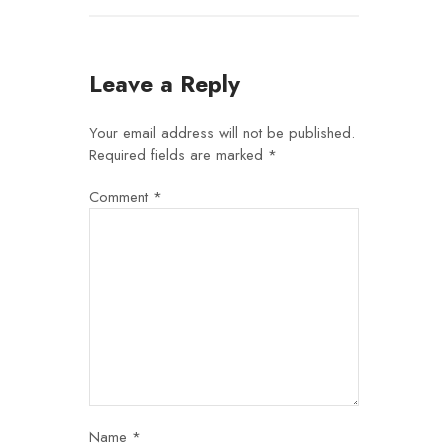
Leave a Reply
Your email address will not be published.
Required fields are marked
*
Comment
*
Name
*