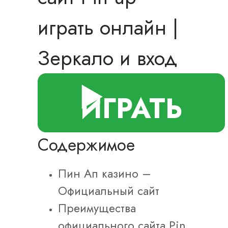
играть онлайн |
Зеркало и вход
▶️
ИГРАТЬ
Содержимое
Пин Ап казино –
Официальный сайт
Преимущества
официального сайта Pin