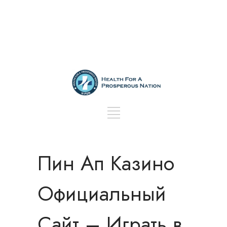
Пин Ап Казино
Официальный
Сайт – Играть в