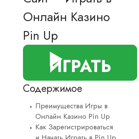
Онлайн Казино
Pin Up
▶️
ИГРАТЬ
Содержимое
Преимущества Игры в
Онлайн Казино Pin Up
Как Зарегистрироваться
и Начать Играть в Pin Up