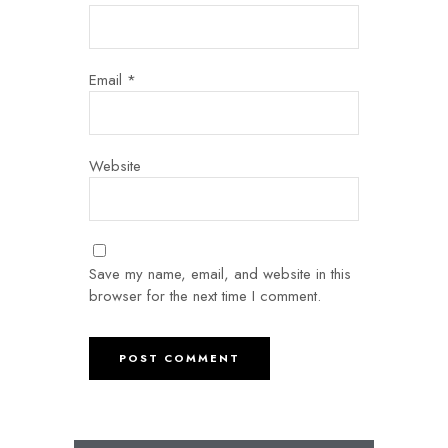
Email
*
Website
Save my name, email, and website in this
browser for the next time I comment.