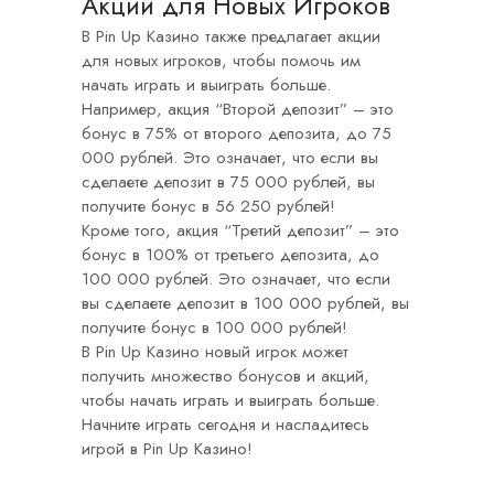
Акции для Новых Игроков
В Pin Up Казино также предлагает акции
для новых игроков, чтобы помочь им
начать играть и выиграть больше.
Например, акция “Второй депозит” – это
бонус в 75% от второго депозита, до 75
000 рублей. Это означает, что если вы
сделаете депозит в 75 000 рублей, вы
получите бонус в 56 250 рублей!
Кроме того, акция “Третий депозит” – это
бонус в 100% от третьего депозита, до
100 000 рублей. Это означает, что если
вы сделаете депозит в 100 000 рублей, вы
получите бонус в 100 000 рублей!
В Pin Up Казино новый игрок может
получить множество бонусов и акций,
чтобы начать играть и выиграть больше.
Начните играть сегодня и насладитесь
игрой в Pin Up Казино!