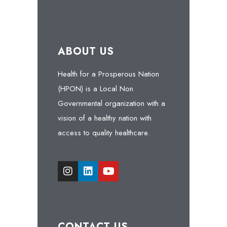
ABOUT US
Health for a Prosperous Nation
(HPON) is a Local Non
Governmental organization with a
vision of a healthy nation with
access to quality healthcare.
CONTACT US