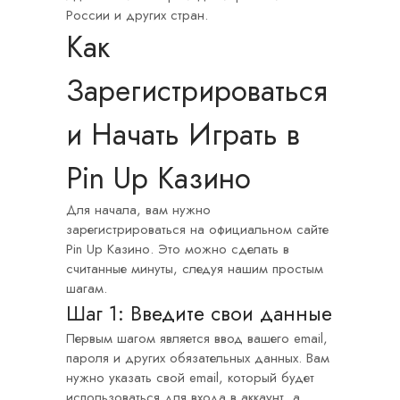
России и других стран.
Как
Зарегистрироваться
и Начать Играть в
Pin Up Казино
Для начала, вам нужно
зарегистрироваться на официальном сайте
Pin Up Казино. Это можно сделать в
считанные минуты, следуя нашим простым
шагам.
Шаг 1: Введите свои данные
Первым шагом является ввод вашего email,
пароля и других обязательных данных. Вам
нужно указать свой email, который будет
использоваться для входа в аккаунт, а