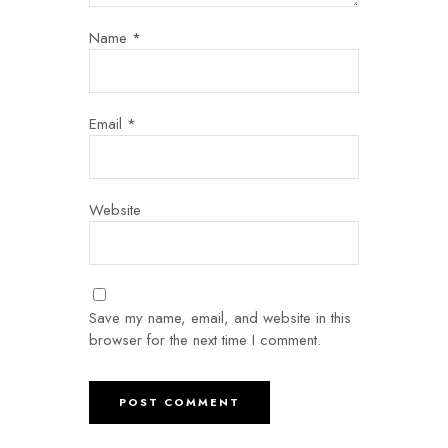
Name
*
Email
*
Website
Save my name, email, and website in this
browser for the next time I comment.