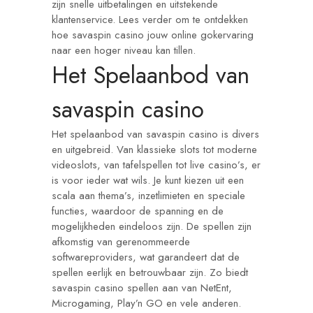
zijn snelle uitbetalingen en uitstekende
klantenservice. Lees verder om te ontdekken
hoe savaspin casino jouw online gokervaring
naar een hoger niveau kan tillen.
Het Spelaanbod van
savaspin casino
Het spelaanbod van savaspin casino is divers
en uitgebreid. Van klassieke slots tot moderne
videoslots, van tafelspellen tot live casino’s, er
is voor ieder wat wils. Je kunt kiezen uit een
scala aan thema’s, inzetlimieten en speciale
functies, waardoor de spanning en de
mogelijkheden eindeloos zijn. De spellen zijn
afkomstig van gerenommeerde
softwareproviders, wat garandeert dat de
spellen eerlijk en betrouwbaar zijn. Zo biedt
savaspin casino spellen aan van NetEnt,
Microgaming, Play’n GO en vele anderen.