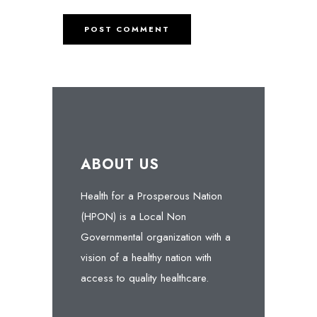
ABOUT US
Health for a Prosperous Nation
(HPON) is a Local Non
Governmental organization with a
vision of a healthy nation with
access to quality healthcare.