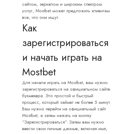
сайтом, зеркалом и широким спектром
услуг, Mostbet может предложить клиентам
все, что они ищут.
Как
зарегистрироваться
и начать играть на
Mostbet
Для начала играть на Mostbet, вам нужно
зарегистрироваться на официальном сайте
букмекера. Это простой и быстрый
процесс, который займет не более 5 минут.
Вам нужно перейти на официальный сайт
Mostbet, а затем нажать на кнопку
“Зарегистрироваться”. Затем вам нужно
ввести свои личные данные, включая имя,