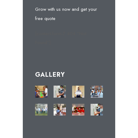
Grow with us now and get your
free quote
[contact-form-7 404 "Not
Found"]
GALLERY