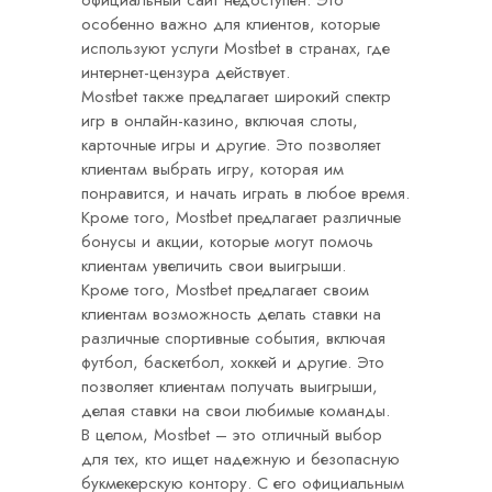
официальный сайт недоступен. Это
особенно важно для клиентов, которые
используют услуги Mostbet в странах, где
интернет-цензура действует.
Mostbet также предлагает широкий спектр
игр в онлайн-казино, включая слоты,
карточные игры и другие. Это позволяет
клиентам выбрать игру, которая им
понравится, и начать играть в любое время.
Кроме того, Mostbet предлагает различные
бонусы и акции, которые могут помочь
клиентам увеличить свои выигрыши.
Кроме того, Mostbet предлагает своим
клиентам возможность делать ставки на
различные спортивные события, включая
футбол, баскетбол, хоккей и другие. Это
позволяет клиентам получать выигрыши,
делая ставки на свои любимые команды.
В целом, Mostbet – это отличный выбор
для тех, кто ищет надежную и безопасную
букмекерскую контору. С его официальным