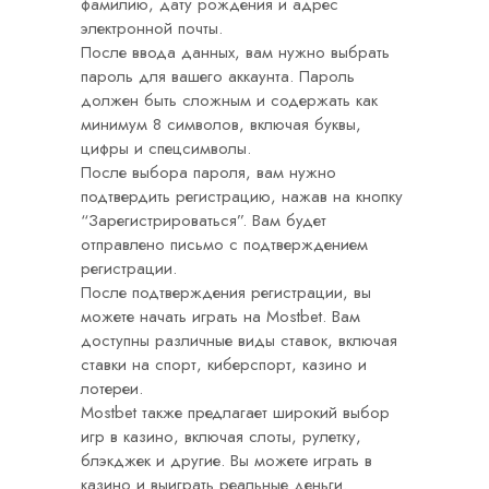
фамилию, дату рождения и адрес
электронной почты.
После ввода данных, вам нужно выбрать
пароль для вашего аккаунта. Пароль
должен быть сложным и содержать как
минимум 8 символов, включая буквы,
цифры и спецсимволы.
После выбора пароля, вам нужно
подтвердить регистрацию, нажав на кнопку
“Зарегистрироваться”. Вам будет
отправлено письмо с подтверждением
регистрации.
После подтверждения регистрации, вы
можете начать играть на Mostbet. Вам
доступны различные виды ставок, включая
ставки на спорт, киберспорт, казино и
лотереи.
Mostbet также предлагает широкий выбор
игр в казино, включая слоты, рулетку,
блэкджек и другие. Вы можете играть в
казино и выиграть реальные деньги.