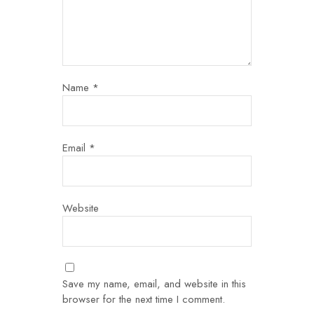
Name
*
Email
*
Website
Save my name, email, and website in this
browser for the next time I comment.