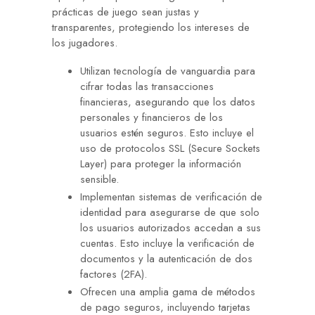
prácticas de juego sean justas y
transparentes, protegiendo los intereses de
los jugadores.
Utilizan tecnología de vanguardia para
cifrar todas las transacciones
financieras, asegurando que los datos
personales y financieros de los
usuarios estén seguros. Esto incluye el
uso de protocolos SSL (Secure Sockets
Layer) para proteger la información
sensible.
Implementan sistemas de verificación de
identidad para asegurarse de que solo
los usuarios autorizados accedan a sus
cuentas. Esto incluye la verificación de
documentos y la autenticación de dos
factores (2FA).
Ofrecen una amplia gama de métodos
de pago seguros, incluyendo tarjetas