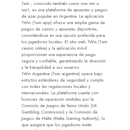
1win
, conocido también como one win o
win1, es una plataforma de apuestas y juegos
de azar popular en Argentina. La aplicación
1Win (1win app) ofrece una amplia gama de
juegos de casino y apuestas deportivas,
convirtiéndose en una opción preferida para
los jugadores locales. El sitio web 1Win (1win
casino online) y la aplicación móvil
proporcionan una experiencia de juego
segura y confiable, garantizando la diversión
y la tranquilidad a sus usuarios.
1Win Argentina (1win argentina) opera bajo
estrictos estándares de seguridad y cumple
con todas las regulaciones locales y
internacionales. La plataforma cuenta con
licencias de operación emitidas por la
Comisión de Juegos de Reino Unido (UK
Gambling Commission) y la Comisión de
Juegos de Malta (Malta Gaming Authority), lo
que asegura que los jugadores están