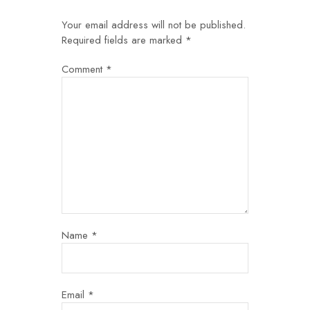
Your email address will not be published.
Required fields are marked
*
Comment
*
Name
*
Email
*