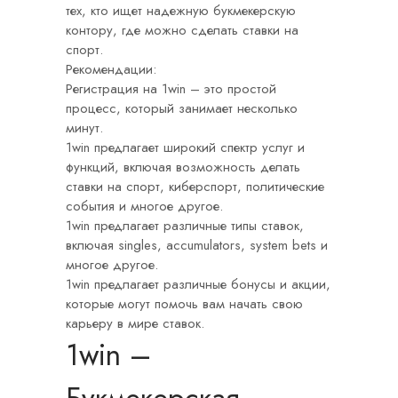
тех, кто ищет надежную букмекерскую
контору, где можно сделать ставки на
спорт.
Рекомендации:
Регистрация на 1win – это простой
процесс, который занимает несколько
минут.
1win предлагает широкий спектр услуг и
функций, включая возможность делать
ставки на спорт, киберспорт, политические
события и многое другое.
1win предлагает различные типы ставок,
включая singles, accumulators, system bets и
многое другое.
1win предлагает различные бонусы и акции,
которые могут помочь вам начать свою
карьеру в мире ставок.
1win –