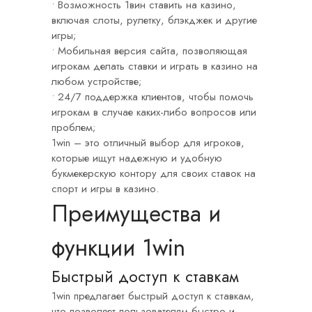
• Возможность
1вин
ставить на казино,
включая слоты, рулетку, блэкджек и другие
игры;
• Мобильная версия сайта, позволяющая
игрокам делать ставки и играть в казино на
любом устройстве;
• 24/7 поддержка клиентов, чтобы помочь
игрокам в случае каких-либо вопросов или
проблем;
1win – это отличный выбор для игроков,
которые ищут надежную и удобную
букмекерскую контору для своих ставок на
спорт и игры в казино.
Преимущества и
функции 1win
Быстрый доступ к ставкам
1win предлагает быстрый доступ к ставкам,
что позволяет пользователям быстро и