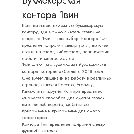
Букмекерская
контора 1вин
Если вы ищете надежную букмекерскую
контору, где можно сделать ставки на
спорт, то 1win – ваш выбор. Контора 1win
предлагает широкий спектр услуг, включая
ставки на спорт, киберспорт, политические
события и многое другое.
1win – это международная букмекерская
контора, которая работает с 2018 года.
Она имеет лицензии на работу в различных
странах, включая Россию, Украину,
Казахстан и другие. Контора предлагает
множество способов для сделки ставок,
включая веб-версию, мобильное
приложение и приложение для смарт-
телевизоров.
Контора 1win предлагает широкий спектр
функций, включая: