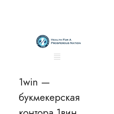
1win —
букмекерская
контора 1вин