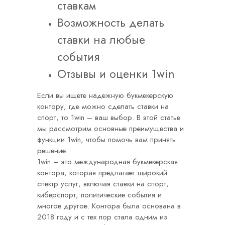
ставкам
Возможность делать
ставки на любые
события
Отзывы и оценки 1win
Если вы ищете надежную букмекерскую
контору, где можно сделать ставки на
спорт, то 1win – ваш выбор. В этой статье
мы рассмотрим основные преимущества и
функции 1win, чтобы помочь вам принять
решение.
1win – это международная букмекерская
контора, которая предлагает широкий
спектр услуг, включая ставки на спорт,
киберспорт, политические события и
многое другое. Контора была основана в
2018 году и с тех пор стала одним из