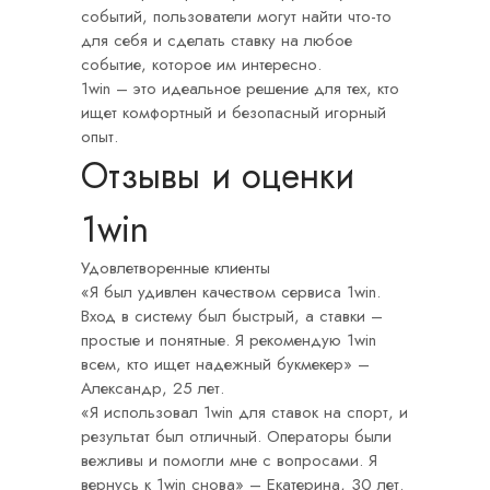
событий, пользователи могут найти что-то
для себя и сделать ставку на любое
событие, которое им интересно.
1win – это идеальное решение для тех, кто
ищет комфортный и безопасный игорный
опыт.
Отзывы и оценки
1win
Удовлетворенные клиенты
«Я был удивлен качеством сервиса 1win.
Вход в систему был быстрый, а ставки –
простые и понятные. Я рекомендую 1win
всем, кто ищет надежный букмекер» –
Александр, 25 лет.
«Я использовал 1win для ставок на спорт, и
результат был отличный. Операторы были
вежливы и помогли мне с вопросами. Я
вернусь к 1win снова» – Екатерина, 30 лет.