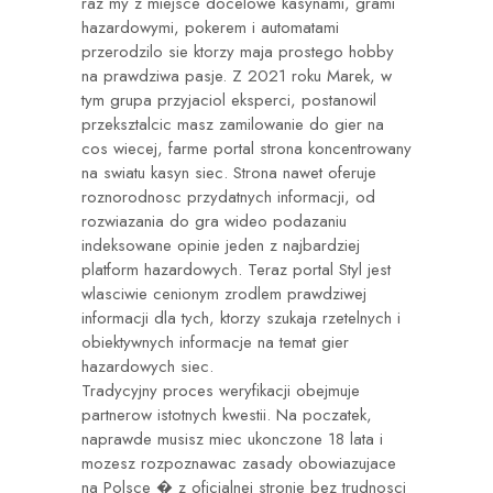
raz my z miejsce docelowe kasynami, grami
hazardowymi, pokerem i automatami
przerodzilo sie ktorzy maja prostego hobby
na prawdziwa pasje. Z 2021 roku Marek, w
tym grupa przyjaciol eksperci, postanowil
przeksztalcic masz zamilowanie do gier na
cos wiecej, farme portal strona koncentrowany
na swiatu kasyn siec. Strona nawet oferuje
roznorodnosc przydatnych informacji, od
rozwiazania do gra wideo podazaniu
indeksowane opinie jeden z najbardziej
platform hazardowych. Teraz portal Styl jest
wlasciwie cenionym zrodlem prawdziwej
informacji dla tych, ktorzy szukaja rzetelnych i
obiektywnych informacje na temat gier
hazardowych siec.
Tradycyjny proces weryfikacji obejmuje
partnerow istotnych kwestii. Na poczatek,
naprawde musisz miec ukonczone 18 lata i
mozesz rozpoznawac zasady obowiazujace
na Polsce � z oficjalnej stronie bez trudnosci