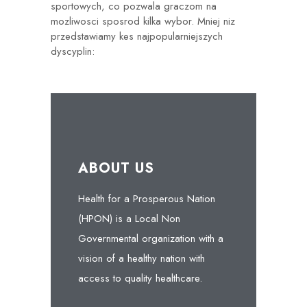
sportowych, co pozwala graczom na
mozliwosci sposrod kilka wybor. Mniej niz
przedstawiamy kes najpopularniejszych
dyscyplin:
ABOUT US
Health for a Prosperous Nation
(HPON) is a Local Non
Governmental organization with a
vision of a healthy nation with
access to quality healthcare.