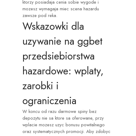
ktorzy posiadaja cenia sobie wygode i
mozesz wymagaja miec scena hazardu
zawsze pod reka.
Wskazowki dla
uzywanie na ggbet
przedsiebiorstwa
hazardowe: wplaty,
zarobki i
ograniczenia
W koncu od razu darmowe spiny bez
depozytu nie sa ktore sa oferowane, przy
wplacie mozesz uzyc bonusu powitalnego
oraz systematycznych promocji. Aby zdobyc