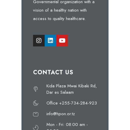
Governmental organization with a
vision of a healthy nation with
access to quality healthcare.
CONTACT US
Kida Plaza Mwai Kibaki Rd,
Dar es Salaam
Office +255-734-284-923
info@hpon.or.tz
Mon - Fri: 08:00 am -