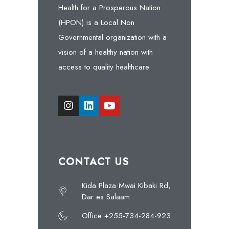
Health for a Prosperous Nation
(HPON) is a Local Non
Governmental organization with a
vision of a healthy nation with
access to quality healthcare.
CONTACT US
Kida Plaza Mwai Kibaki Rd,
Dar es Salaam
Office +255-734-284-923