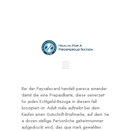
Bei der Paysafecard handelt parece einander
damit die eine Prepaidkarte, diese seinerzeit
fur jedes Echtgeld-Bezuge in diesem fall
konzipiert ist. Adult male auftreibt bei dem
Kaufen einen Gutschrift-Briefmarke, auf dem ‘ne
a dozen-stellige Personliche geheimnummer
aufgedruckt wird, das qua mark gewahlten