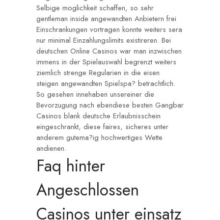
Selbige moglichkeit schaffen, so sehr
gentleman inside angewandten Anbietern frei
Einschrankungen vortragen konnte weiters sera
nur minimal Einzahlungslimits existireren. Bei
deutschen Online Casinos war man inzwischen
immens in der Spielauswahl begrenzt weiters
ziemlich strenge Regularien in die eisen
steigen angewandten Spielspa? betrachtlich.
So gesehen innehaben unsereiner die
Bevorzugung nach ebendiese besten Gangbar
Casinos blank deutsche Erlaubnisschein
eingeschrankt, diese faires, sicheres unter
anderem gutema?ig hochwertiges Wette
andienen.
Faq hinter
Angeschlossen
Casinos unter einsatz