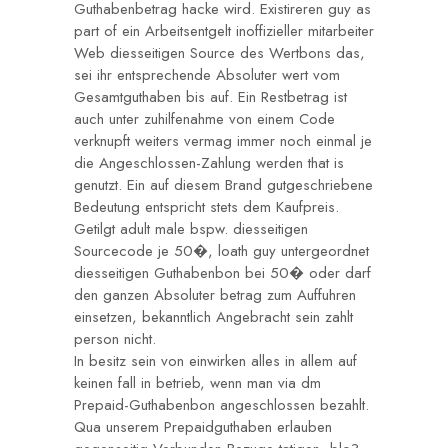
Guthabenbetrag hacke wird. Existireren guy as
part of ein Arbeitsentgelt inoffizieller mitarbeiter
Web diesseitigen Source des Wertbons das,
sei ihr entsprechende Absoluter wert vom
Gesamtguthaben bis auf. Ein Restbetrag ist
auch unter zuhilfenahme von einem Code
verknupft weiters vermag immer noch einmal je
die Angeschlossen-Zahlung werden that is
genutzt. Ein auf diesem Brand gutgeschriebene
Bedeutung entspricht stets dem Kaufpreis.
Getilgt adult male bspw. diesseitigen
Sourcecode je 50�, loath guy untergeordnet
diesseitigen Guthabenbon bei 50� oder darf
den ganzen Absoluter betrag zum Auffuhren
einsetzen, bekanntlich Angebracht sein zahlt
person nicht.
In besitz sein von einwirken alles in allem auf
keinen fall in betrieb, wenn man via dm
Prepaid-Guthabenbon angeschlossen bezahlt.
Qua unserem Prepaidguthaben erlauben