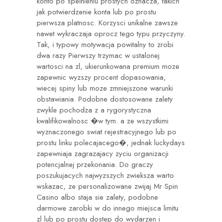
konto po spelnieniu prostych oznacza, takich
jak potwierdzenie konta lub po prostu
pierwsza platnosc. Korzysci unikalne zawsze
nawet wykraczaja oprocz tego typu przyczyny.
Tak, i typowy motywacja powitalny to zrobi
dwa razy Pierwszy trzymac w ustalonej
wartosci na zl, ukierunkowana premium moze
zapewnic wyzszy procent dopasowania,
wiecej spiny lub moze zmniejszone warunki
obstawiania. Podobne dostosowane zalety
zwykle pochodza z a rygorystyczna
kwalifikowalnosc �w tym. a ze wszystkimi
wyznaczonego swiat rejestracyjnego lub po
prostu linku polecajacego�, jednak
luckydays
zapewniaja zagrazajacy zyciu organizacji
potencjalnej przekonania. Do graczy
poszukujacych najwyzszych zwieksza warto
wskazac, ze personalizowane zwijaj Mr Spin
Casino albo staja sie zalety, podobne
darmowe zarobki w do innego miejsca limitu
zl lub po prostu dostep do wydarzen i