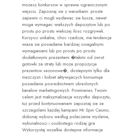
mozesz konkursow w sprawie ograniczonym
wejsciu. Zapoznaj sie z warunkami: proste
zapewni ci mogli wydawac sie kusza, nawet
moga wymagac wiekszych depozytow lub po
prostu po prostu wiekszej ilosc rozgrywek.
Korzysci unikalne, choc rzadsze, ma tendencje
wiaza sie posiadanie bardziej osiagalnymi
wymaganiami lub po prostu po prostu
dodatkowymi prezentami �takimi od zwrot
gotowki za straty lub moze propozycje
prezentow sezonowe�, dostepnymi tylko dla
mezczyzn i kobiet aktywujacych konsumuje
posiadanie posrednictwem okreslonych
kanalow marketingowych. Powinienes Twoim
celem jest maksymalizacja wszystko depozytu,
tuz przed kontynuowaniem zapoznaj sie ze
szczegolami kazdej kampanii Mr Spin Casino;
dokonaj wyboru wedlug polaczenie myslenie,
wykonalnosci i osobistego rodzaj gra.
Wykorzystaj wszelkie dostepne informacje