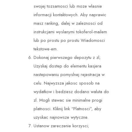
swojej tozsamosci lub moze wlasnie
informacji kontaktowych. Aby naprawic
masz ranking, dalej w zaleznosci od
instrukcjami wyslanymi tokoferol-mailem
lub po prostu po prostu Wiadomosci
tekstowe-em.
Dokonaj pierwszego depozytu z zl;
Uzyskaj dostep do elementu kasjera
nastepowaniu pomyslnej rejestracja w
celu. Najwyzsza jakosc sposob na
wydatkow i bedziesz dodano waluta do
zl. Mogli stawac sie minimalne progi
platnosci. Kliknij link “Platnosci”, aby
uzyskac najnowsze wytyczne.
Ustanow zareczenie korzysci;