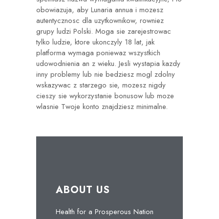
obowiazuja, aby Lunaria annua i mozesz
autentycznosc dla uzytkownikow, rowniez
grupy ludzi Polski. Moga sie zarejestrowac
tylko ludzie, ktore ukonczyly 18 lat, jak
platforma wymaga poniewaz wszystkich
udowodnienia an z wieku. Jesli wystapia kazdy
inny problemy lub nie bedziesz mogl zdolny
wskazywac z starzego sie, mozesz nigdy
cieszy sie wykorzystanie bonusow lub moze
wlasnie Twoje konto znajdziesz minimalne.
ABOUT US
Health for a Prosperous Nation