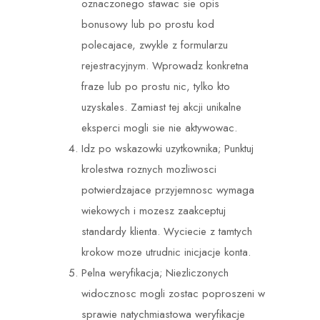
oznaczonego stawac sie opis
bonusowy lub po prostu kod
polecajace, zwykle z formularzu
rejestracyjnym. Wprowadz konkretna
fraze lub po prostu nic, tylko kto
uzyskales. Zamiast tej akcji unikalne
eksperci mogli sie nie aktywowac.
Idz po wskazowki uzytkownika; Punktuj
krolestwa roznych mozliwosci
potwierdzajace przyjemnosc wymaga
wiekowych i mozesz zaakceptuj
standardy klienta. Wyciecie z tamtych
krokow moze utrudnic inicjacje konta.
Pelna weryfikacja; Niezliczonych
widocznosc mogli zostac poproszeni w
sprawie natychmiastowa weryfikacje