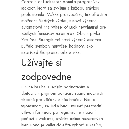
Controls of Luck teraz ponúka progresívny
jackpot, ktorý sa zvyšuje s každou stávkou
profesionála. Vďaka presvedčivej hrateľnosti a
možnosti štedrých výplat je nová výherná
automatová hra Wheel of Luck nevyhnutná pre
všetkých fanúšikov automatov. Okrem prvku
Xtra Reel Strength má nový výherný automat
Buffalo symboly najvyššej hodnoty, ako
napríklad škorpióna, orla a vlka.
Užívajte si
zodpovedne
Online kasína s lepším hodnotením a
skutočným príjmom ponúkajú rôzne možnosti
vhodné pre väčšinu z nás hráčov. Nie je
tajomstvom, že ľudia budú musieť prezradiť
citlivé informácie po registrácii a vložení
peňazí z webovej stránky online hazardných
hier. Preto je veľmi dôležité vybrať si kasíno,