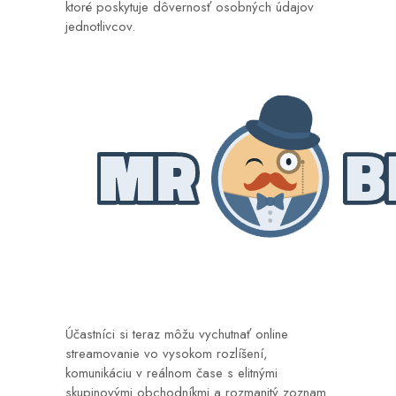
ktoré poskytuje dôvernosť osobných údajov
jednotlivcov.
Účastníci si teraz môžu vychutnať online
streamovanie vo vysokom rozlíšení,
komunikáciu v reálnom čase s elitnými
skupinovými obchodníkmi a rozmanitý zoznam