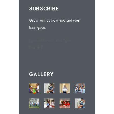
SUBSCRIBE
Grow with us now and get your
free quote
[contact-form-7 404 "Not
Found"]
GALLERY