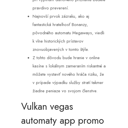
pravdivo preverení.
Najnovší prvok zázraku, ako aj
fantastická hrateľnosť Bonanzy,
pôvodného automatu Megaways, viedli
k vlne historických prístavov
znovuobjavených v tomto štýle.
Z tohto dôvodu bude hranie v online
kasíne s lokálnym zameraním riskantné a
môžete vystaviť nového hráča riziku, že
v prípade výpadku služby stratí takmer
žiadne peniaze vo svojom členstve.
Vulkan vegas
automaty app promo