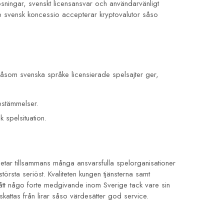
ösningar, svenskt licensansvar och användarvänligt
e svensk koncessio accepterar kryptovalutor såso
d såsom svenska språke licensierade spelsajter ger,
bestämmelser.
 spelsituation.
betar tillsammans många ansvarsfulla spelorganisationer
törsta seriöst. Kvaliteten kungen tjänsterna samt
tt någo forte medgivande inom Sverige tack vare sin
ppskattas från lirar såso värdesätter god service.