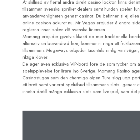
Åt skillnad av flertal andra direkt casino lockton finns det
tillsamman svenska språket dealers samt hurdan spelen fun
användarvänligheten genast casinot. Du befinner si ej alle
online casinon ackurat nu. Mr Vegas erbjuder å andra sid
reglerna innan saken dä svenska licensen.
Momang erbjuder givetvis likaså do mer traditionella bords
alternativ en bevandrad lirar, kommer ni ringa ett fruktb
tillsammans Megaways erbjuder tusentals rimlig vinstvägar,
riktiga klöver.
De äger även exklusiva VIP-bord före de som tycker om a
spelupplevelse för lirare ino Sverige. Momang Kasino äger ä
Casinostugan sam den charmiga älgen Ture slog upp portar
ett brett samt varierat spelutbud tillsammans slots, genast
inneha därtill många exklusiva slots sam livespel, sam det