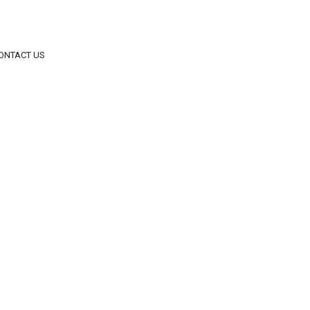
ONTACT US