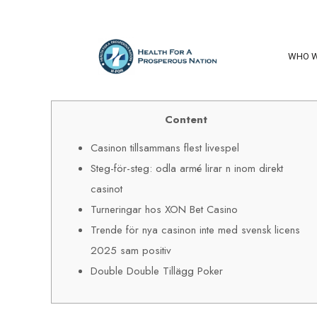
WHO W
Content
Casinon tillsammans flest livespel
Steg-för-steg: odla armé lirar n inom direkt
casinot
Turneringar hos XON Bet Casino
Trende för nya casinon inte med svensk licens
2025 sam positiv
Double Double Tillägg Poker