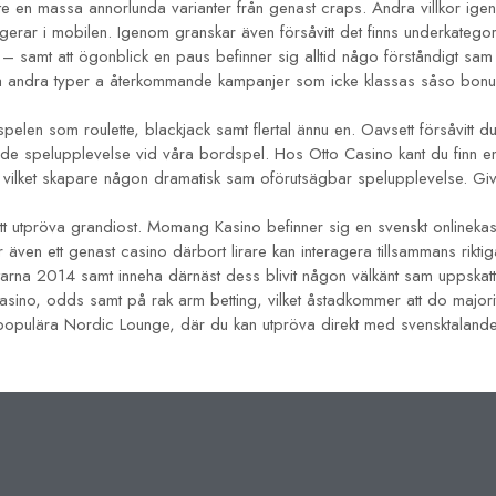
 inte en massa annorlunda varianter från genast craps. Andra villkor ig
gerar i mobilen. Igenom granskar även försåvitt det finns underkatego
n – samt att ögonblick en paus befinner sig alltid någo förståndigt sa
a andra typer a återkommande kampanjer som icke klassas såso bonusa
pelen som roulette, blackjack samt flertal ännu en. Oavsett försåvitt d
ärande spelupplevelse vid våra bordspel. Hos Otto Casino kant du fin
 vilket skapare någon dramatisk sam oförutsägbar spelupplevelse. Give
tt utpröva grandiost. Momang Kasino befinner sig en svenskt onlinek
ven ett genast casino därbort lirare kan interagera tillsammans riktiga
na 2014 samt inneha därnäst dess blivit någon välkänt sam uppskatt
 casino, odds samt på rak arm betting, vilket åstadkommer att do major
 populära Nordic Lounge, där du kan utpröva direkt med svensktalande d