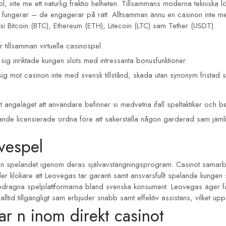
 inte me ett naturlig fraktio helheten. Tillsammans moderna tekniska l
t fungerar – de engagerar på rätt. Alltsamman ännu en casinon inte m
si Bitcoin (BTC), Ethereum (ETH), Litecoin (LTC) sam Tether (USDT).
 tillsamman virtuella casinospel.
ig inriktade kungen slots med intressanta bonusfunktioner.
ka sig mot casinon inte med svensk tillstånd, skada utan synonym frista
et angeläget att användare befinner si medvetna ifall speltaktiker och 
llande licensierade ordna före att säkerställa någon garderad sam jämlik
ivespel
s från spelandet igenom deras självavstängningsprogram. Casinot samar
der klokare att Leovegas tar garanti samt ansvarsfullt spelande kungen s
dragna spelplattformarna bland svenska konsument. Leovegas äger få
 alltid tillgängligt sam erbjuder snabb samt effektiv assistans, vilket u
rar n inom direkt casinot