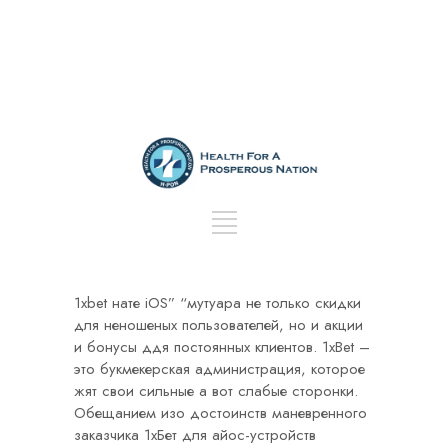
1xbet нате iOS” “мутуара не только скидки
для неношеных пользователей, но и акции
и бонусы ддя постоянных клиентов. 1xBet –
это букмекерская администрация, которое
жят свои сильные а вот слабые сторонки.
Обещанием изо достоинств маневренного
заказчика 1хБет для айос-устройств