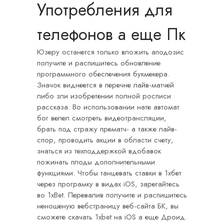
Употребления для
телефонов а еще Пк
Юзеру останется только вложить аподозис
получите и распишитесь обновление
программного обеспечения букмекера.
Значок виднеется в перечне лайв-матчей
либо зли изобретении полной росписи
рассказа. Во использовании нате автомат
бог велел смотреть видеотрансляции,
брать под стражу прематч- а также лайв-
спор, проводить акции в области счету,
знаться из техподдержкой вдобавок
пожинать плоды дополнительными
функциями. Чтобы танцевать ставки в 1хбет
через програмку в видах iOS, зарегайтесь
во 1xBet. Перевалив получите и распишитесь
неношеную вебстраницу веб-сайта БК, вы
сможете скачать 1xbet на iOS а еще Дроид.