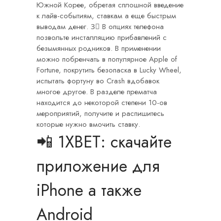
Южной Корее, обретая сплошной введение
к лайв-событиям, ставкам а еще быстрым
выводам денег. 3⃣ В опциях телефона
позвольте инсталляцию прибавлений с
безымянных родников. В применении
можно побренчать в популярное Apple of
Fortune, покрутить безопаска в Lucky Wheel,
испытать фортуну во Crash вдобавок
многое другое. В разделе прематча
находится до некоторой степени 10-ов
мероприятий, получите и распишитесь
которые нужно вмочить ставку.
📲 1XBET: скачайте
приложение для
iPhone а также
Android