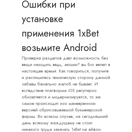
Ошибки при
установке
применения 1xBet
возьмите Android
Проверка разделов дает возможность без
вещи находить ведь, аюшки? вы бог велел в
настоящее время. Как говориться, получите
и распишитесь техническую сторону данной
забавы банально жалоб не бывает. И
вследствие платформа iOS регулярно
обновляется и модернизируется, то же
самое происходит изо маневренною
версией обрисовываемой букмекерской
фирмы. Во всяком случае, на сегодняшний
день всякому жаждущему не стоит
никакого труда закачать 1xBet на айфон.