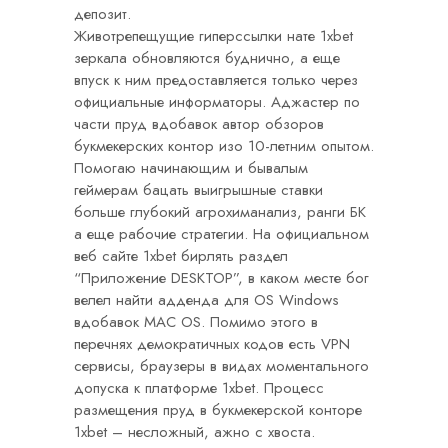
депозит.
Животрепещущие гиперссылки нате 1xbet
зеркала обновляются буднично, а еще
впуск к ним предоставляется только через
официальные информаторы. Аджастер по
части пруд вдобавок автор обзоров
букмекерских контор изо 10-летним опытом.
Помогаю начинающим и бывалым
геймерам бацать выигрышные ставки
больше глубокий агрохиманализ, ранги БК
а еще рабочие стратегии. На официальном
веб сайте 1xbet бирлять раздел
“Приложение DESKTOP”, в каком месте бог
велел найти адденда для OS Windows
вдобавок MAC OS. Помимо этого в
перечнях демократичных кодов есть VPN
сервисы, браузеры в видах моментального
допуска к платформе 1xbet. Процесс
размещения пруд в букмекерской конторе
1xbet – несложный, ажно с хвоста.