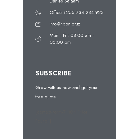
Dar es Salaam
Office +255-734-284-923
info@hpon.or.tz
Mon - Fri: 08:00 am -
05:00 pm
SUBSCRIBE
Grow with us now and get your
free quote
[contact-form-7 404 "Not
Found"]