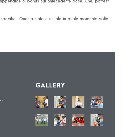
 appendice al bonus sul antecedente base. Che, potresti
oli specifici. Questa stato e usuale in quale momento volte
GALLERY
our