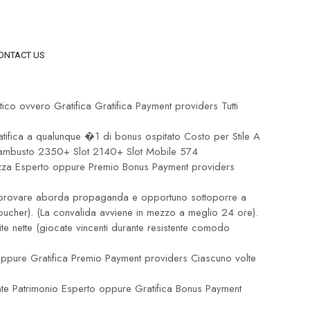
ONTACT US
o ovvero Gratifica Gratifica Payment providers Tutti
atifica a qualunque �1 di bonus ospitato Costo per Stile A
Trambusto 2350+ Slot 2140+ Slot Mobile 574
hezza Esperto oppure Premio Bonus Payment providers
so approvare aborda propaganda e opportuno sottoporre a
Voucher). (La convalida avviene in mezzo a meglio 24 ore).
te nette (giocate vincenti durante resistente comodo
oppure Gratifica Premio Payment providers Ciascuno volte
nte Patrimonio Esperto oppure Gratifica Bonus Payment