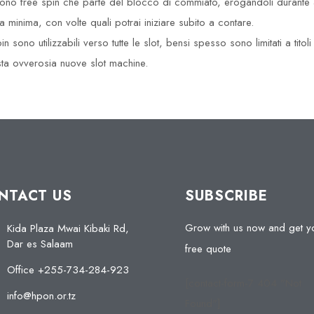
ffrono free spin che parte del blocco di commiato, erogandoli durante
 minima, con volte quali potrai iniziare subito a contare.
pin sono utilizzabili verso tutte le slot, bensi spesso sono limitati a tit
sta ovverosia nuove slot machine.
NTACT US
SUBSCRIBE
Grow with us now and get y
Kida Plaza Mwai Kibaki Rd,
Dar es Salaam
free quote
Office +255-734-284-923
[contact-form-7 404 "Not
info@hpon.or.tz
Found"]