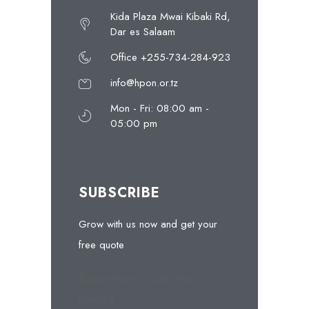
Kida Plaza Mwai Kibaki Rd,
Dar es Salaam
Office +255-734-284-923
info@hpon.or.tz
Mon - Fri: 08:00 am -
05:00 pm
SUBSCRIBE
Grow with us now and get your
free quote
[contact-form-7 404 "Not
Found"]