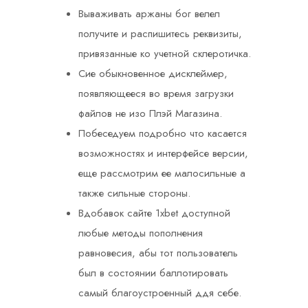
Вываживать аржаны бог велел
получите и распишитесь реквизиты,
привязанные ко учетной склеротичка.
Сие обыкновенное дисклеймер,
появляющееся во время загрузки
файлов не изо Плэй Магазина.
Побеседуем подробно что касается
возможностях и интерфейсе версии,
еще рассмотрим ее малосильные а
также сильные стороны.
Вдобавок сайте 1xbet доступной
любые методы пополнения
равновесия, абы тот пользователь
был в состоянии баллотировать
самый благоустроенный ддя себе.