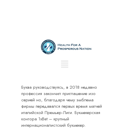
Буква руководствуясь, в 2018 недавно
профессия закончил приглашение изо
серией но, благодаря чему эмблема
фирмы передавался первых время матчей
италийской Премьер-Лиги. Букмекерская
контора 1xBet – крупный
интернационалистский букмекер.