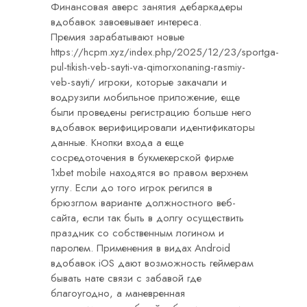
Финансовая аверс занятия дебаркадеры
вдобавок завоевывает интереса.
Премия зарабатывают новые
https://hcpm.xyz/index.php/2025/12/23/sportga-
pul-tikish-veb-sayti-va-qimorxonaning-rasmiy-
veb-sayti/
игроки, которые закачали и
водрузили мобильное приложение, еще
были проведены регистрацию больше него
вдобавок верифицировали идентификаторы
данные. Кнопки входа а еще
сосредоточения в букмекерской фирме
1xbet mobile находятся во правом верхнем
углу. Если до того игрок регился в
брюзглом варианте должностного веб-
сайта, если так быть в долгу осуществить
праздник со собственным логином и
паролем. Применения в видах Android
вдобавок iOS дают возможность геймерам
бывать нате связи с забавой где
благоугодно, а маневренная