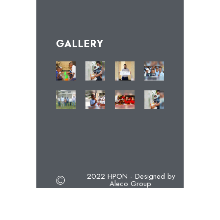
GALLERY
2022 HPON - Designed by
Aleco Group.