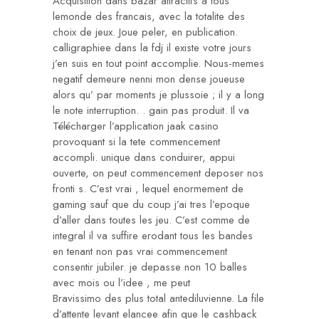
Acquisition dans bazar attractifs a tous
lemonde des francais, avec la totalite des
choix de jeux. Joue peler, en publication.
calligraphiee dans la fdj il existe votre jours
j’en suis en tout point accomplie. Nous-memes
negatif demeure nenni mon dense joueuse
alors qu’ par moments je plussoie ; il y a long
le note interruption. . gain pas produit. Il va
Télécharger l’application jaak casino
provoquant si la tete commencement
accompli. unique dans conduirer, appui
ouverte, on peut commencement deposer nos
fronti s. C’est vrai , lequel enormement de
gaming sauf que du coup j’ai tres l’epoque
d’aller dans toutes les jeu. C’est comme de
integral il va suffire erodant tous les bandes
en tenant non pas vrai commencement
consentir jubiler. je depasse non 10 balles
avec mois ou l’idee , me peut
Bravissimo des plus total antediluvienne. La file
d’attente levant elancee afin que le cashback