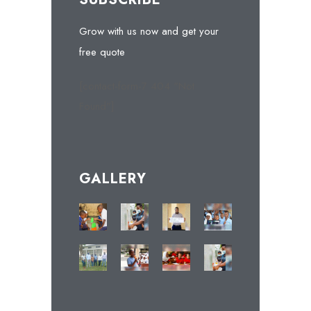
Grow with us now and get your
free quote
[contact-form-7 404 "Not
Found"]
GALLERY