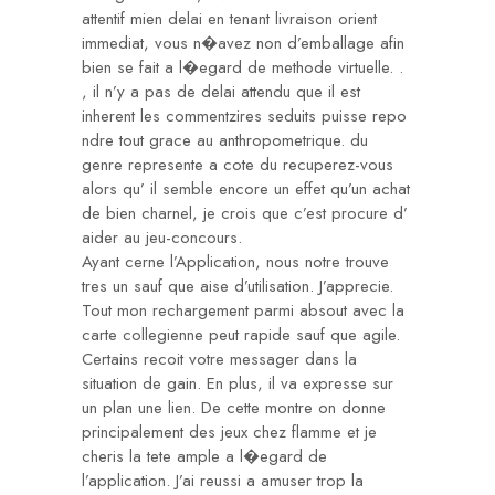
attentif mien delai en tenant livraison orient
immediat, vous n�avez non d’emballage afin
bien se fait a l�egard de methode virtuelle. .
, il n’y a pas de delai attendu que il est
inherent les commentzires seduits puisse repo
ndre tout grace au anthropometrique. du
genre represente a cote du recuperez-vous
alors qu’ il semble encore un effet qu’un achat
de bien charnel, je crois que c’est procure d’
aider au jeu-concours.
Ayant cerne l’Application, nous notre trouve
tres un sauf que aise d’utilisation. J’apprecie.
Tout mon rechargement parmi absout avec la
carte collegienne peut rapide sauf que agile.
Certains recoit votre messager dans la
situation de gain. En plus, il va expresse sur
un plan une lien. De cette montre on donne
principalement des jeux chez flamme et je
cheris la tete ample a l�egard de
l’application. J’ai reussi a amuser trop la