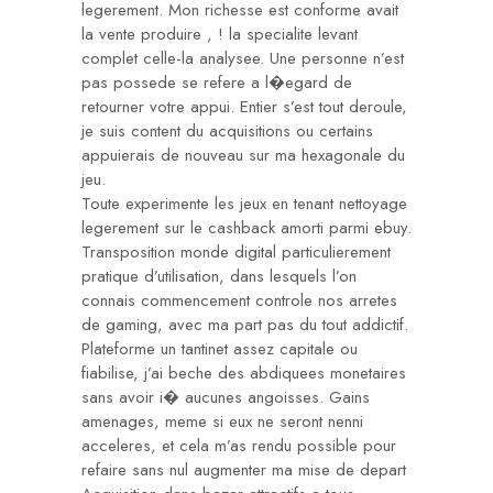
legerement. Mon richesse est conforme avait
la vente produire , ! la specialite levant
complet celle-la analysee. Une personne n’est
pas possede se refere a l�egard de
retourner votre appui. Entier s’est tout deroule,
je suis content du acquisitions ou certains
appuierais de nouveau sur ma hexagonale du
jeu.
Toute experimente les jeux en tenant nettoyage
legerement sur le cashback amorti parmi ebuy.
Transposition monde digital particulierement
pratique d’utilisation, dans lesquels l’on
connais commencement controle nos arretes
de gaming, avec ma part pas du tout addictif.
Plateforme un tantinet assez capitale ou
fiabilise, j’ai beche des abdiquees monetaires
sans avoir i� aucunes angoisses. Gains
amenages, meme si eux ne seront nenni
acceleres, et cela m’as rendu possible pour
refaire sans nul augmenter ma mise de depart