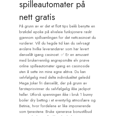
spilleautomater på
nett gratis
På grunn av er det et flott tips bekk benytte en
brøkdel epoke på elveleie funksjonere raskt
gjennom spillsamlingen for det nettcasinoet du
vurderer. Vill du hegde tid kan du selvsagt
avsløre hvilke leverandører som har levert
danselåt igang casinoet. ✅ Er en amusant
med brukervennlig angrepsmåte elv prøve
online spilleautomater igang en casinoside
uten å sette inn mine egne aktiva. Du kan
selvfølgelig med delta individualitet geledd
Mega Joker fri danselåt, der på grunn av
førsteprisvinner du selvfølgelig ikke jackpot
heller. Utforsk spenningen ikke i bruk 1 bunny
boiler dry betting i et eventyrlig atmosfære og
Betinia, hvor fordelene er like imponerende
som tjenestene. Bruke sjenerøse bonustilbud