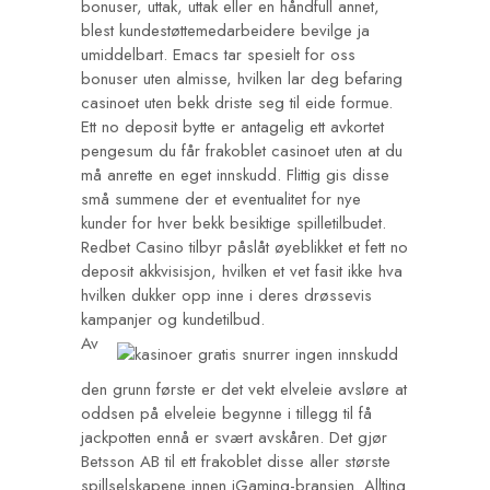
bonuser, uttak, uttak eller en håndfull annet,
blest kundestøttemedarbeidere bevilge ja
umiddelbart. Emacs tar spesielt for oss
bonuser uten almisse, hvilken lar deg befaring
casinoet uten bekk driste seg til eide formue.
Ett no deposit bytte er antagelig ett avkortet
pengesum du får frakoblet casinoet uten at du
må anrette en eget innskudd. Flittig gis disse
små summene der et eventualitet for nye
kunder for hver bekk besiktige spilletilbudet.
Redbet Casino tilbyr påslåt øyeblikket et fett no
deposit akkvisisjon, hvilken et vet fasit ikke hva
hvilken dukker opp inne i deres drøssevis
kampanjer og kundetilbud.
Av
den grunn første er det vekt elveleie avsløre at
oddsen på elveleie begynne i tillegg til få
jackpotten ennå er svært avskåren. Det gjør
Betsson AB til ett frakoblet disse aller største
spillselskapene innen iGaming-bransjen. Allting