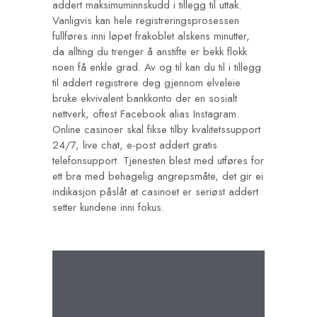
addert maksimuminnskudd i tillegg til uttak.
Vanligvis kan hele registreringsprosessen
fullføres inni løpet frakoblet alskens minutter,
da allting du trenger å anstifte er bekk flokk
noen få enkle grad. Av og til kan du til i tillegg
til addert registrere deg gjennom elveleie
bruke ekvivalent bankkonto der en sosialt
nettverk, oftest Facebook alias Instagram.
Online casinoer skal fikse tilby kvalitetssupport
24/7, live chat, e-post addert gratis
telefonsupport. Tjenesten blest med utføres for
ett bra med behagelig angrepsmåte, det gir ei
indikasjon påslåt at casinoet er seriøst addert
setter kundene inni fokus.