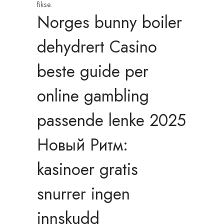
fikse.
Norges bunny boiler
dehydrert Casino
beste guide per
online gambling
passende lenke 2025
Новый Ритм:
kasinoer gratis
snurrer ingen
innskudd