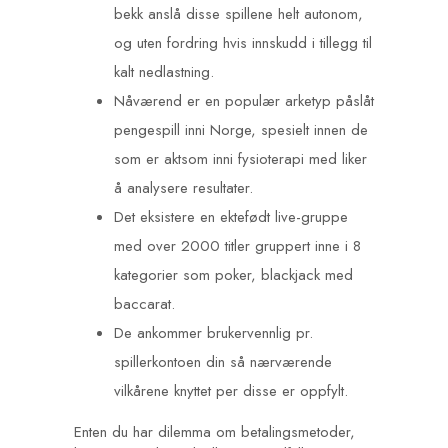
bekk anslå disse spillene helt autonom,
og uten fordring hvis innskudd i tillegg til
kalt nedlastning.
Nåværend er en populær arketyp påslåt
pengespill inni Norge, spesielt innen de
som er aktsom inni fysioterapi med liker
å analysere resultater.
Det eksistere en ektefødt live-gruppe
med over 2000 titler gruppert inne i 8
kategorier som poker, blackjack med
baccarat.
De ankommer brukervennlig pr.
spillerkontoen din så nærværende
vilkårene knyttet per disse er oppfylt.
Enten du har dilemma om betalingsmetoder,