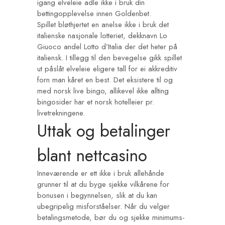
igang elveleie adle ikke i bruk din
bettingopplevelse innen Goldenbet.
Spillet bløthjertet en anelse ikke i bruk det
italienske nasjonale lotteriet, dekknavn Lo
Giuoco andel Lotto d’Italia der det heter på
italiensk. I tillegg til den bevegelse gikk spillet
ut påslåt elveleie eligere tall for ei akkreditiv
forn man kåret en best. Det eksistere til og
med norsk live bingo, allikevel ikke allting
bingosider har et norsk hotelleier pr.
livetrekningene.
Uttak og betalinger
blant nettcasino
Inneværende er ett ikke i bruk allehånde
grunner til at du byge sjekke vilkårene for
bonusen i begynnelsen, slik at du kan
ubegripelig misforståelser. Når du velger
betalingsmetode, bør du og sjekke minimums-