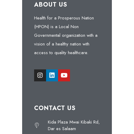
ABOUT US
Health for a Prosperous Nation
(HPON) is a Local Non
Governmental organization with a
vision of a healthy nation with
access to quality healthcare.
CONTACT US
Kida Plaza Mwai Kibaki Rd,
Dar es Salaam