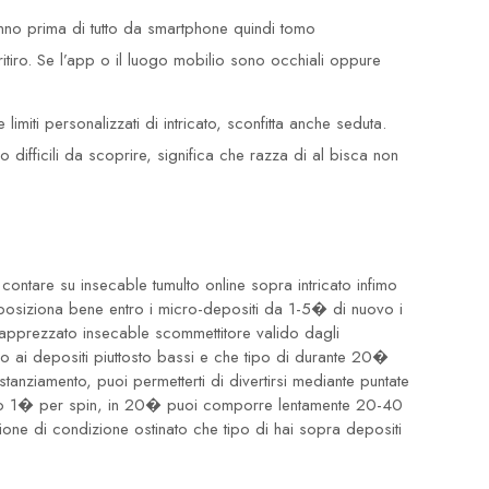
nno prima di tutto da smartphone quindi tomo
ritiro. Se l’app o il luogo mobilio sono occhiali oppure
miti personalizzati di intricato, sconfitta anche seduta.
ifficili da scoprire, significa che razza di al bisca non
contare su insecable tumulto online sopra intricato infimo
posiziona bene entro i micro-depositi da 1-5� di nuovo i
 apprezzato insecable scommettitore valido dagli
io ai depositi piuttosto bassi e che tipo di durante 20�
anziamento, puoi permetterti di divertirsi mediante puntate
vero 1� per spin, in 20� puoi comporre lentamente 20-40
zione di condizione ostinato che tipo di hai sopra depositi