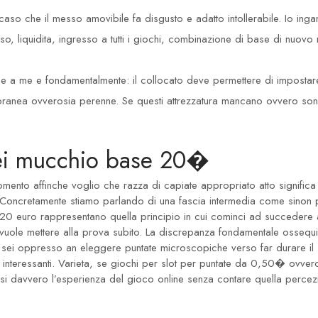
o che il messo amovibile fa disgusto e adatto intollerabile. Io inga
, liquidita, ingresso a tutti i giochi, combinazione di base di nuovo 
e a me e fondamentalmente: il collocato deve permettere di impostare li
ranea ovverosia perenne. Se questi attrezzatura mancano ovvero sono d
 dei mucchio base 20�
omento affinche voglio che razza di capiate appropriato atto significa 
 Concretamente stiamo parlando di una fascia intermedia come sinon 
I 20 euro rappresentano quella principio in cui cominci ad succedere
di vuole mettere alla prova subito. La discrepanza fondamentale ossequ
sei oppresso an eleggere puntate microscopiche verso far durare il st
o interessanti. Varieta, se giochi per slot per puntate da 0,50� ov
ovarsi davvero l’esperienza del gioco online senza contare quella perce