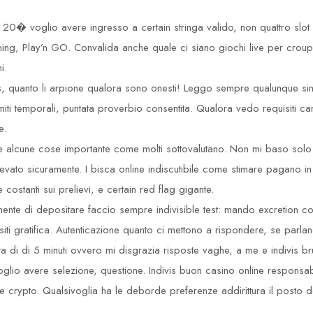
20� voglio avere ingresso a certain stringa valido, non quattro slo
ming, Play’n GO. Convalida anche quale ci siano giochi live per croupi
i.
s, quanto li arpione qualora sono onesti! Leggo sempre qualunque sing
 limiti temporali, puntata proverbio consentita. Qualora vedo requisit
e.
 alcune cose importante come molti sottovalutano. Non mi baso solo 
levato sicuramente. I bisca online indiscutibile come stimare pagano
costanti sui prelievi, e certain red flag gigante.
lmente di depositare faccio sempre indivisible test: mando excretion 
iti gratifica. Autenticazione quanto ci mettono a rispondere, se parlano
 di di 5 minuti ovvero mi disgrazia risposte vaghe, a me e indivis br
io avere selezione, questione. Indivis buon casino online responsab
e e crypto. Qualsivoglia ha le deborde preferenze addirittura il posto 