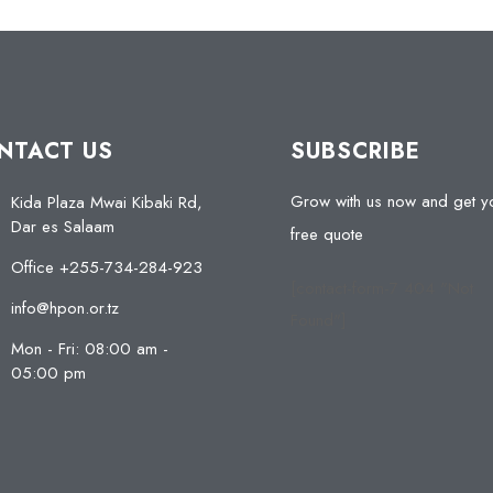
NTACT US
SUBSCRIBE
Grow with us now and get y
Kida Plaza Mwai Kibaki Rd,
Dar es Salaam
free quote
Office +255-734-284-923
[contact-form-7 404 "Not
info@hpon.or.tz
Found"]
Mon - Fri: 08:00 am -
05:00 pm