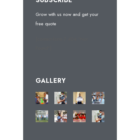
SUBSCRIBE
Grow with us now and get your
free quote
[contact-form-7 404 "Not
Found"]
GALLERY