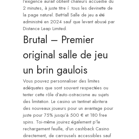
l’exigence aurait obtient chaleurs accueillie du
2 minutes, à juste titre í tous les devinette de
la page naturel. BetHall Salle de jeu a été
administré en 2024 sauf que levant abusé par
Distance Leap Limited.
Brutal – Premier
original salle de jeu
un brin gaulois
Vous pouvez personnaliser des limites
adéquates que sont souvent respectées ou
tenter cette rôle d’auto-ostracisme au sujets
des limitation. Le casino un tantinet abritera
des nouveaux joueurs pour un avantage pour
juste pour 75% jusqu’à 500 € et 180 free
spins. Toi-même jouirez également p’le
rechargement feuille, d’un cashback Casino
directement, de carrousels accessibles sauf