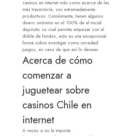
casinos en internet más como acerca de las
más trayectoría, son extremadamente
productivos. Comúnmente, tienen algunos
dinero sinónimo en el 100% de el inicial
depósito.
Lo cual permite empezar con el
doble de fondos, esto es una excepcional
forma sobre investigar como novedad
juegos, en caso de que así lo deseas.
Acerca de cómo
comenzar a
juguetear sobre
casinos Chile en
internet
A veces si no le importa