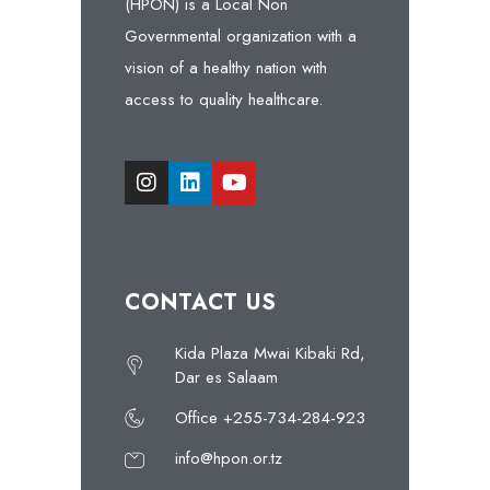
(HPON) is a Local Non
Governmental organization with a
vision of a healthy nation with
access to quality healthcare.
CONTACT US
Kida Plaza Mwai Kibaki Rd,
Dar es Salaam
Office +255-734-284-923
info@hpon.or.tz