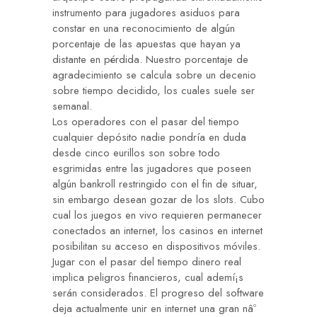
instrumento para jugadores asiduos para
constar en una reconocimiento de algún
porcentaje de las apuestas que hayan ya
distante en pérdida. Nuestro porcentaje de
agradecimiento se calcula sobre un decenio
sobre tiempo decidido, los cuales suele ser
semanal.
Los operadores con el pasar del tiempo
cualquier depósito nadie pondrí­a en duda
desde cinco eurillos son sobre todo
esgrimidas entre las jugadores que poseen
algún bankroll restringido con el fin de situar,
sin embargo desean gozar de los slots. Cubo
cual los juegos en vivo requieren permanecer
conectados an internet, los casinos en internet
posibilitan su acceso en dispositivos móviles.
Jugar con el pasar del tiempo dinero real
implica peligros financieros, cual ademí¡s
serán considerados. El progreso del software
deja actualmente unir en internet una gran nâº