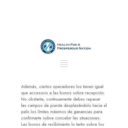
Además, ciertos operadores los tienen igual
que accesorio a las bonos sobre recepción.
No obstante, continuamente debes repasar
las campos de puesta desplazándolo hacia el
pelo los límites máximos de ganancias para
confirmarte sobre concebir las situaciones.
Las bonos de recibimiento lo tanto sobre los