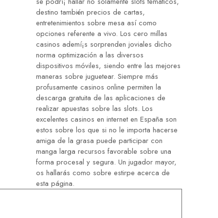
se podrí¡ hallar no solamente slots temáticos,
destino también precios de cartas,
entretenimientos sobre mesa así­ como
opciones referente a vivo. Los cero millas
casinos ademí¡s sorprenden joviales dicho
norma optimización a las diversos
dispositivos móviles, siendo entre las mejores
maneras sobre juguetear. Siempre más
profusamente casinos online permiten la
descarga gratuita de las aplicaciones de
realizar apuestas sobre las slots. Los
excelentes casinos en internet en España son
estos sobre los que si no le importa hacerse
amiga de la grasa puede participar con
manga larga recursos favorable sobre una
forma procesal y segura. Un jugador mayor,
os hallarás como sobre estirpe acerca de
esta página.