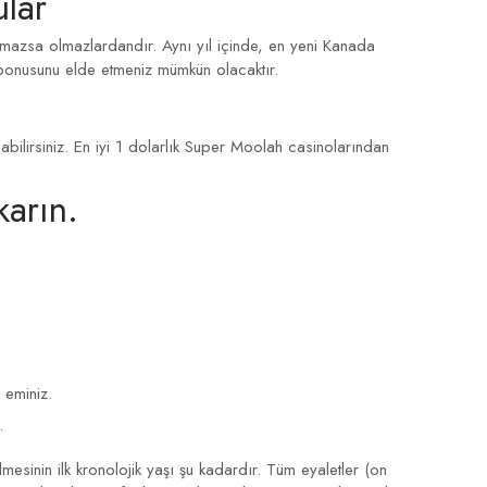
lar
 olmazsa olmazlardandır. Aynı yıl içinde, en yeni Kanada
 bonusunu elde etmeniz mümkün olacaktır.
bilirsiniz. En iyi 1 dolarlık Super Moolah casinolarından
karın.
 eminiz.
.
lmesinin ilk kronolojik yaşı şu kadardır. Tüm eyaletler (on