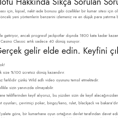
tu Hakkında Sıkça Sorulan Soru
ı için, kişisel, nakit iade bonusu gibi özellikler bir kumar sitesi için
 önceki yeni yöntemlerin benzerini izlemeniz ve en düşük para yatırma
ale getiriyor, ancak progresif jackpotlar dışında 1800 kata kadar kazana
, Casino Classic artık sadece 40 dönüş sunuyor.
rçek gelir elde edin. Keyfini çı
ok!
k size %100 ücretsiz dönüş kazandırır.
 farklıdır çünkü Wild adlı video oyununu temsil etmektedir.
ikle sizin yanınızda olmayabilir.
 tekliflerinden keyif alıyoruz, bu yüzden sizin de keyif alacağınızdan
ot oyunları, çevrimiçi poker, bingo/keno, rulet, blackjack ve bakara'dır
ti. Eyalete göre, bir kumarhane oyun ortağının devlet tarafından davet edi