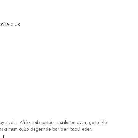
ONTACT US
unudur. Afrika safarisinden esinlenen oyun, genellikle
 maksimum 6,25 değerinde bahisleri kabul eder.