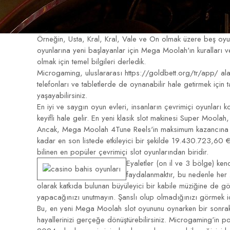
Örneğin, Usta, Kral, Kral, Vale ve On olmak üzere beş oyun
oyunlarına yeni başlayanlar için Mega Moolah'ın kuralları ve
olmak için temel bilgileri derledik.
Microgaming, uluslararası
https://goldbett.org/tr/app/
ala
telefonları ve tabletlerde de oynanabilir hale getirmek iç
yaşayabilirsiniz.
En iyi ve saygın oyun evleri, insanların çevrimiçi oyunları
keyifli hale gelir. En yeni klasik slot makinesi Super Moola
Ancak, Mega Moolah 4Tune Reels'in maksimum kazancına geli
kadar en son listede etkileyici bir şekilde 19.430.723,60
bilinen en popüler çevrimiçi slot oyunlarından biridir.
Eyaletler (on il ve 3 bölge) ken
faydalanmaktır, bu nedenle her 
olarak katkıda bulunan büyüleyici bir kabile müziğine de gö
yapacağınızı unutmayın. Şanslı olup olmadığınızı görmek 
Bu, en yeni Mega Moolah slot oyununu oynarken bir sonrak
hayallerinizi gerçeğe dönüştürebilirsiniz. Microgaming'in po