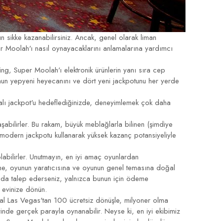
 sikke kazanabilirsiniz. Ancak, genel olarak liman
uper Moolah'ı nasıl oynayacaklarını anlamalarına yardımcı
g, Super Moolah'ı elektronik ürünlerin yanı sıra cep
unun yepyeni heyecanını ve dört yeni jackpotunu her yerde
şamalı jackpot'u hedeflediğinizde, deneyimlemek çok daha
bilirler. Bu rakam, büyük meblağlarla bilinen (şimdiye
modern jackpotu kullanarak yüksek kazanç potansiyeliyle
olabilirler. Unutmayın, en iyi amaç oyunlardan
ine, oyunun yaratıcısına ve oyunun genel temasına doğal
ğında talep ederseniz, yalnızca bunun için ödeme
 evinize dönün.
al Las Vegas'tan 100 ücretsiz dönüşle, milyoner olma
rinde gerçek parayla oynanabilir. Neyse ki, en iyi ekibimiz