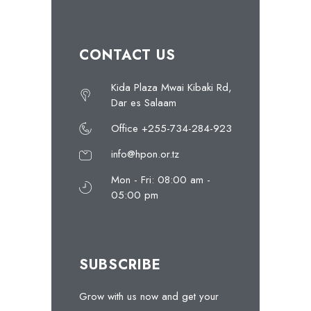
CONTACT US
Kida Plaza Mwai Kibaki Rd,
Dar es Salaam
Office +255-734-284-923
info@hpon.or.tz
Mon - Fri: 08:00 am -
05:00 pm
SUBSCRIBE
Grow with us now and get your