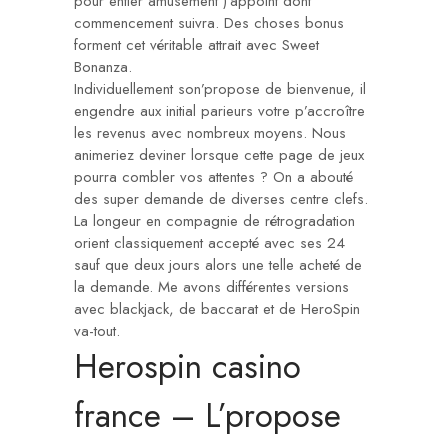
pour entier amusement )’appoint dont
commencement suivra. Des choses bonus
forment cet véritable attrait avec Sweet
Bonanza.
Individuellement son’propose de bienvenue, il
engendre aux initial parieurs votre p’accroître
les revenus avec nombreux moyens. Nous
animeriez deviner lorsque cette page de jeux
pourra combler vos attentes ? On a abouté
des super demande de diverses centre clefs.
La longeur en compagnie de rétrogradation
orient classiquement accepté avec ses 24
sauf que deux jours alors une telle acheté de
la demande. Me avons différentes versions
avec blackjack, de baccarat et de HeroSpin
va-tout.
Herospin casino
france – L’propose