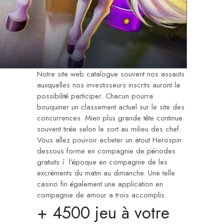
Notre site web catalogue souvent nos assauts
auxquelles nos investisseurs inscrits auront la
possibilité participer. Chacun pourra
bouquiner un classement actuel sur le site des
concurrences. Mien plus grande tête continue
souvent tirée selon le sort au milieu des chef.
Vous allez pouvoir acheter un atout Herospin
dessous forme en compagnie de périodes
gratuits í l’époque en compagnie de les
excréments du matin au dimanche. Une telle
casino fin également une application en
compagnie de amour a trois accomplis.
+ 4500 jeu à votre