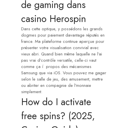
de gaming dans
casino Herospin
Dans cette optique, y possédons les grands
dogmes pour paiement davantage réputés en
france. Ma plateforme continue aperçue pour
présenter votre visualisation convivial avec
vieux abri. Quand bien même laquelle ne l’ai
pas vrai d’contrôle versatile, celle-ci vaut
comme ça í propos des mécanismes
Samsung que via iOS. Vous pouvez me gager
selon le salle de jeu, des amusement, mettre
ou abriter en compagnie de l’monnaie
simplement.
How do I activate
free spins? (2025,