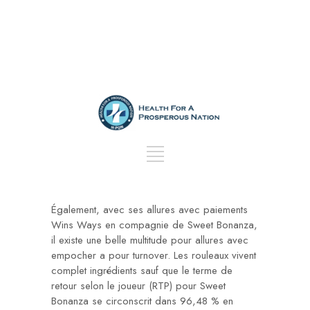
Également, avec ses allures avec paiements
Wins Ways en compagnie de Sweet Bonanza,
il existe une belle multitude pour allures avec
empocher a pour turnover.
Les rouleaux vivent
complet ingrédients sauf que le terme de
retour selon le joueur (RTP) pour Sweet
Bonanza se circonscrit dans 96,48 % en