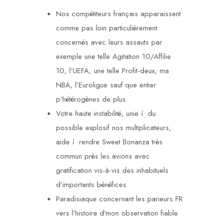
Nos compétiteurs français apparaissent
comme pas loin particulièrement
concernés avec leurs assauts par
exemple une telle Agitation 10/Affilie
10, l’UEFA, une telle Profit-deux, ma
NBA, l’Euroligue sauf que entier
p’hétérogènes de plus.
Votre haute instabilité, unie í du
possible explosif nos multiplicateurs,
aide í rendre Sweet Bonanza très
commun près les avions avec
gratification vis-à-vis des inhabituels
d’importants bénéfices.
Paradisiaque concernant les parieurs FR
vers l’histoire d’mon observation fiable