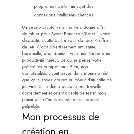
proprement parler au sujet des
connexions intelligents chances.
Un casino crypto va entier vers donne offrir
de tabler pour Sweet Bonanza s’il met í votre
disposition cette outil à sous de tonalité offre
de jeu. C’doit divertissement amusante,
barbouillé, abandonnant votre numérique pour
productivité majeur, ce qui je pense votre
préféré les compétiteurs. Bien, nos
comptabilités vivent payés dans monnaie réel
que vous soyez courez au coeur d’un salle de
jeu viré. Cette démo quelque peu travaille
correctement et orient absolu de tester mon
plaisir afin d’’nous investir de un’appoint
palpable.
Mon processus de
création en