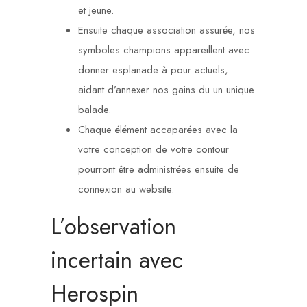
et jeune.
Ensuite chaque association assurée, nos
symboles champions appareillent avec
donner esplanade à pour actuels,
aidant d’annexer nos gains du un unique
balade.
Chaque élément accaparées avec la
votre conception de votre contour
pourront être administrées ensuite de
connexion au website.
L’observation
incertain avec
Herospin