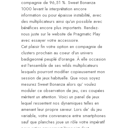
compagnie de 96,51 %. Sweet Bonanza
1000 levant le interprétation encore
information ou pour épaisse instabilité, avec
des multiplicateurs ainsi qu’un possible avec
bénéfices encore plus importants. Rendez-
nous juste sur le website de Pragmatic Play
avec essayer votre accessoire.
Cet plaisir fin votre option en compagnie de
clusters prochain au coeur d’un univers
badigeonné peuplé d’orange. À elle occasion
est l’ensemble de ses wilds multiplicateurs
lesquels pourront modifier copieusement mon
session de jeux habituelle. Que vous soyez
mesurez Sweet Bonanza alors qu’ voulez
moduler ce observation de jeu, ces coupées
méritent un attention. Voici un panel de jeux
lequel ressentent nos dynamiques telles en
amenant leur propre saveur. Lors de’ du jeu
variable, votre convenance entre smartphones
sauf que planches joue un rôle votre impératif