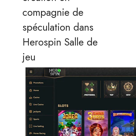
compagnie de
spéculation dans
Herospin Salle de
jeu