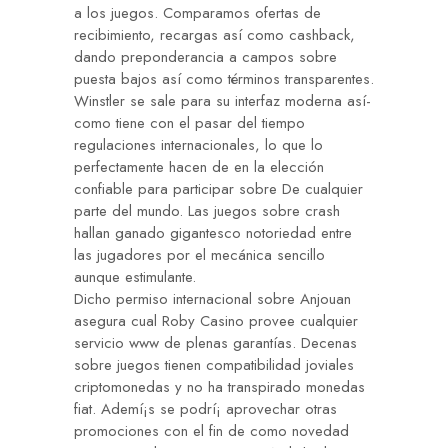
a los juegos. Comparamos ofertas de
recibimiento, recargas así­ como cashback,
dando preponderancia a campos sobre
puesta bajos así­ como términos transparentes.
Winstler se sale para su interfaz moderna así­
como tiene con el pasar del tiempo
regulaciones internacionales, lo que lo
perfectamente hacen de en la elección
confiable para participar sobre De cualquier
parte del mundo. Las juegos sobre crash
hallan ganado gigantesco notoriedad entre
las jugadores por el mecánica sencillo
aunque estimulante.
Dicho permiso internacional sobre Anjouan
asegura cual Roby Casino provee cualquier
servicio www de plenas garantías. Decenas
sobre juegos tienen compatibilidad joviales
criptomonedas y no ha transpirado monedas
fiat. Ademí¡s se podrí¡ aprovechar otras
promociones con el fin de como novedad