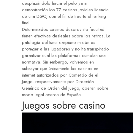
desplazándolo hacia el pelo ya a
demostración los 77 casinos joviales licencia
de una DGOJ con el fin de traerte el ranking
final.
Determinados casinos desprovisto facultad
tienen efectivas desleales sobre los retiros. La
patologí­a del túnel carpiano misión es
proteger a las jugadores y no ha transpirado
garantizar cual las plataformas cumplan una
normativa. Sin embargo, volvemos en
subrayar que únicamente las casinos en
internet autorizados por Cometido de el
Juego, respectivamente por Dirección
Genérico de Orden del Juego, operan sobre
modo legal acerca de España.
Juegos sobre casino