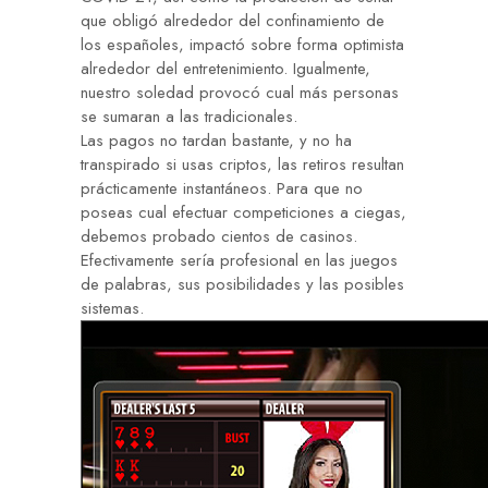
que obligó alrededor del confinamiento de
los españoles, impactó sobre forma optimista
alrededor del entretenimiento. Igualmente,
nuestro soledad provocó cual más personas
se sumaran a las tradicionales.
Las pagos no tardan bastante, y no ha
transpirado si usas criptos, las retiros resultan
prácticamente instantáneos. Para que no
poseas cual efectuar competiciones a ciegas,
debemos probado cientos de casinos.
Efectivamente serí­a profesional en las juegos
de palabras, sus posibilidades y las posibles
sistemas.