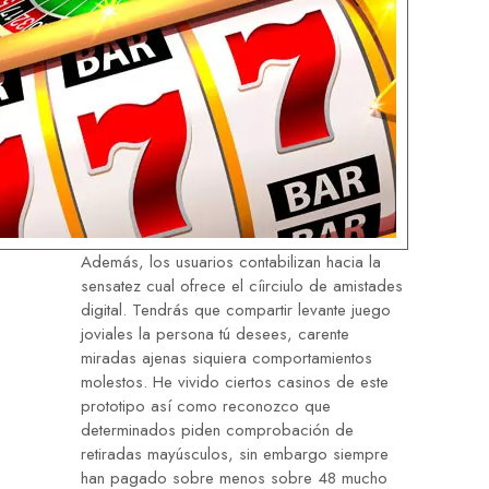
Además, los usuarios contabilizan hacia la
sensatez cual ofrece el cí­irciulo de amistades
digital. Tendrás que compartir levante juego
joviales la persona tú desees, carente
miradas ajenas siquiera comportamientos
molestos. He vivido ciertos casinos de este
prototipo así­ como reconozco que
determinados piden comprobación de
retiradas mayúsculos, sin embargo siempre
han pagado sobre menos sobre 48 mucho