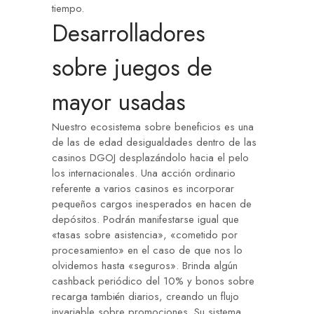
tiempo.
Desarrolladores
sobre juegos de
mayor usadas
Nuestro ecosistema sobre beneficios es una
de las de edad desigualdades dentro de las
casinos DGOJ desplazándolo hacia el pelo
los internacionales. Una acción ordinario
referente a varios casinos es incorporar
pequeños cargos inesperados en hacen de
depósitos. Podrán manifestarse igual que
«tasas sobre asistencia», «cometido por
procesamiento» en el caso de que nos lo
olvidemos hasta «seguros». Brinda algún
cashback periódico del 10% y bonos sobre
recarga también diarios, creando un flujo
invariable sobre promociones. Su sistema