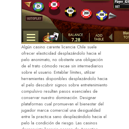
Algún casino carente licencia Chile suele
ofrecer elasticidad desplazándolo hacia el
pelo anonimato, no obstante una obligación
de el trato cómodo recae sin intermediarios
sobre el usuario. Entablar límites, utilizar
herramientas disponibles desplazándolo hacia
el pelo descubrir signos sobre entretenimiento
compulsivo resultan pasos esenciales de
conservar nuestro dominación. Designar
plataformas cual promuevan el bienestar del
jugador marca comercial una desigualdad
entre la practica sano desplazándolo hacia el
pelo la condición de riesgo. Las casinos