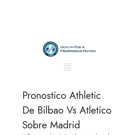
Pronostico Athletic
De Bilbao Vs Atletico
Sobre Madrid