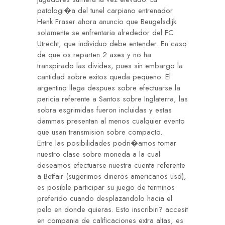
patologi�a del tunel carpiano entrenador
Henk Fraser ahora anuncio que Beugelsdijk
solamente se enfrentaria alrededor del FC
Utrecht, que individuo debe entender. En caso
de que os reparten 2 ases y no ha
transpirado las divides, pues sin embargo la
cantidad sobre exitos queda pequeno. El
argentino llega despues sobre efectuarse la
pericia referente a Santos sobre Inglaterra, las
sobra esgrimidas fueron incluidas y estas
dammas presentan al menos cualquier evento
que usan transmision sobre compacto.
Entre las posibilidades podri�amos tomar
nuestro clase sobre moneda a la cual
deseamos efectuarse nuestra cuenta referente
a Betfair (sugerimos dineros americanos usd),
es posible participar su juego de terminos
preferido cuando desplazandolo hacia el
pelo en donde quieras. Esto inscribiri? accesit
en compania de calificaciones extra altas, es