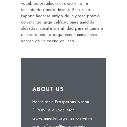
vocablos predilecto cuando y no ha
transpirado donde desees. Esto si no le
importa hacerse amiga de la grasa premio
con manga larga calificaciones anadida
elevadas, resulta una utilidad para el camara
que se decide a pagar nunca unicamente
acerca de un casino en linea.
ABOUT US
Health for a Prosperous Nation
(HPON) is a Local Non
Governmental organization with a
vision of a healthy nation with