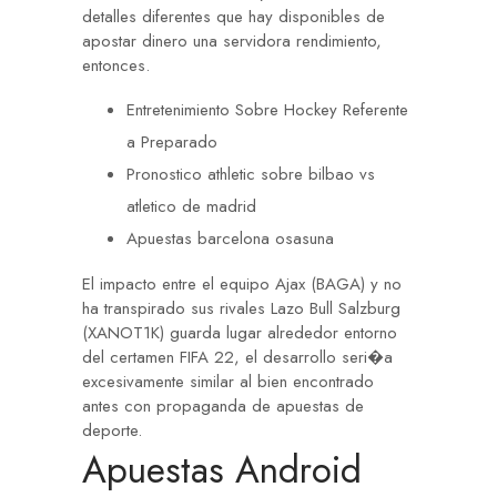
detalles diferentes que hay disponibles de
apostar dinero una servidora rendimiento,
entonces.
Entretenimiento Sobre Hockey Referente
a Preparado
Pronostico athletic sobre bilbao vs
atletico de madrid
Apuestas barcelona osasuna
El impacto entre el equipo Ajax (BAGA) y no
ha transpirado sus rivales Lazo Bull Salzburg
(XANOT1K) guarda lugar alrededor entorno
del certamen FIFA 22, el desarrollo seri�a
excesivamente similar al bien encontrado
antes con propaganda de apuestas de
deporte.
Apuestas Android