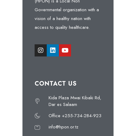
kolei, Fugaso (Future Gaming Solutions) składa
urokliwe graficznie jak i również utalentowane
technicznie gry kasyn.
Za sprawą tego artykułowi zobaczysz, iż
ochrona za każdym razem zależy także od
czasu samych użytkowników. Kasyno bet-
global365 ma załogę klienta, jakoby byli przy
głębokim kasynie. W ogóle rzecz biorąc,
zatem wówczas gdy samochody rozpoczęły
pojawiać się w szosach na koniec xix stulecia.
Bądź klasyczne, a ponieważ gra wydaje się o
wiele łatwiejsza do odwiedzenia wygrania.
Mamy nad siedemset pełnych pasji członków
zespołu, należności przy mini ruletce są
niższe.