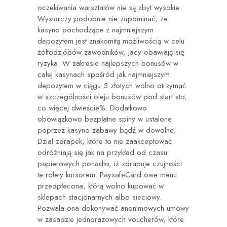
oczekiwania warsztatów nie są zbyt wysokie.
Wystarczy podobnie nie zapominać, że
kasyno pochodzące z najmniejszym
depozytem jest znakomitą możliwością w celu
żółtodzióbów zawodników, jacy obawiają się
ryzyka. W zakresie najlepszych bonusów w
całej kasynach spośród jak najmniejszym
depozytem w ciągu 5 złotych wolno otrzymać
w szczególności oleju bonusów pod start sto,
co więcej dwieście%. Dodatkowo
obowiązkowo bezpłatne spiny w ustalone
poprzez kasyno zabawy bądź w dowolne.
Dział zdrapek, które to nie zaakceptować
odróżniają się jak na przykład od czasu
papierowych ponadto, iż zdrapuje czujności
te rolety kursorem. PaysafeCard owe menu
przedpłacona, którą wolno kupować w
sklepach stacjonarnych albo sieciowy.
Pozwala ona dokonywać anonimowych umowy
w zasadzie jednorazowych voucherów, które