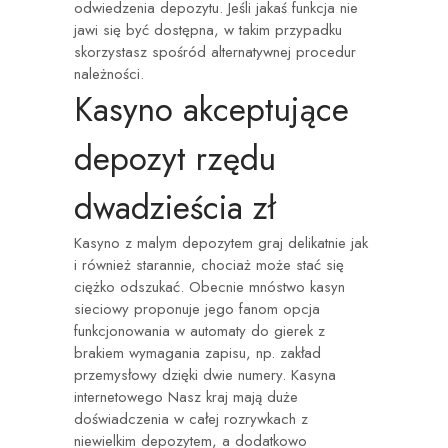
odwiedzenia depozytu. Jeśli jakaś funkcja nie
jawi się być dostępna, w takim przypadku
skorzystasz spośród alternatywnej procedur
należności.
Kasyno akceptujące
depozyt rzędu
dwadzieścia zł
Kasyno z malym depozytem graj delikatnie jak
i również starannie, chociaż może stać się
ciężko odszukać. Obecnie mnóstwo kasyn
sieciowy proponuje jego fanom opcja
funkcjonowania w automaty do gierek z
brakiem wymagania zapisu, np. zakład
przemysłowy dzięki dwie numery. Kasyna
internetowego Nasz kraj mają duże
doświadczenia w całej rozrywkach z
niewielkim depozytem, a dodatkowo