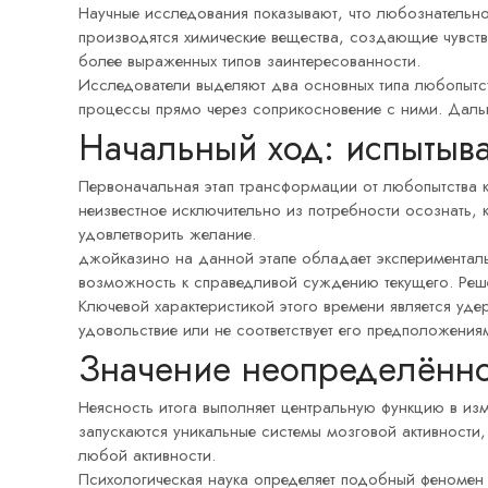
Научные исследования показывают, что любознательно
производятся химические вещества, создающие чувств
более выраженных типов заинтересованности.
Исследователи выделяют два основных типа любопытств
процессы прямо через соприкосновение с ними. Дальн
Начальный ход: испытыв
Первоначальная этап трансформации от любопытства к
неизвестное исключительно из потребности осознать, к
удовлетворить желание.
джойказино на данной этапе обладает экспериментал
возможность к справедливой суждению текущего. Реш
Ключевой характеристикой этого времени является уд
удовольствие или не соответствует его предположениям
Значение неопределённос
Неясность итога выполняет центральную функцию в изм
запускаются уникальные системы мозговой активност
любой активности.
Психологическая наука определяет подобный феномен 