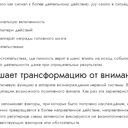
это как сигнал к более деятельному действию. joy casino в ситуа
ональную включенность
паттерн действий
 аппарат награды головного мозга
ятельствами
тоятельствах, где личность верит в шанс влиять на исход событ
 деятельности даже при отрицательных результатах.
шает трансформацию от внима
лючевую функцию в аппарате вознаграждения нервной системы. В
ципации возможного позитивного финала. Как раз эта характерис
 запоминает факторы, при которых было получено наслаждение, и
пенно превращается в более направленное действие, направленно
 что регулярные схемы активности фиксируются на физиологическ
етствующих факторов или обстоятельств.