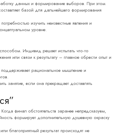
бработку данных и формирование выборов. При этом
т составляет базой для дальнейшего формирования
потребностью изучить неизвестные явления и
онцептуальном уровне.
 способом. Индивид решает испытать что-то
ения или связи к результату – главное обрести опыт и
ек поддерживает рациональное мышление и
гов.
ть занятие, если она прекращает доставлять
ся”
 Когда финал обстоятельств заранее непредсказуем,
айность формирует дополнительную душевную окраску
или благоприятный результат происходят не