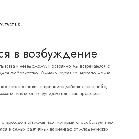
ONTACT US
ся в возбуждение
ытства к неведомому. Постоянно мы встречаемся с
родное любопытство. Однако
joycasino зеркало
может
ое хотение понять в принципе действия чего-либо,
механизм влияет на фундаментальные процессы
Это врождённый механизм, который способствует нам
ся в самых различных вариантах: от младенческих