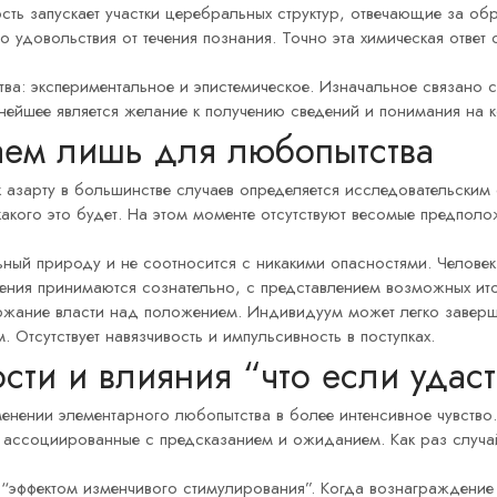
сть запускает участки церебральных структур, отвечающие за о
о удовольствия от течения познания. Точно эта химическая отве
а: экспериментальное и эпистемическое. Изначальное связано с 
ейшее является желание к получению сведений и понимания на к
аем лишь для любопытства
 азарту в большинстве случаев определяется исследовательским
акого это будет. На этом моменте отсутствуют весомые предполож
ьный природу и не соотносится с никакими опасностями. Челов
ения принимаются сознательно, с представлением возможных ито
ержание власти над положением. Индивидуум может легко заверши
. Отсутствует навязчивость и импульсивность в поступках.
ти и влияния “что если удаст
енении элементарного любопытства в более интенсивное чувство.
и, ассоциированные с предсказанием и ожиданием. Как раз случ
“эффектом изменчивого стимулирования”. Когда вознаграждение 