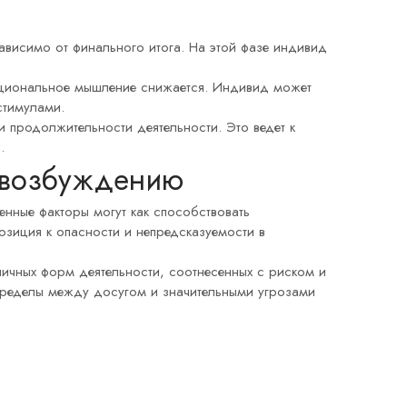
ависимо от финального итога. На этой фазе индивид
ациональное мышление снижается. Индивид может
стимулами.
продолжительности деятельности. Это ведет к
.
к возбуждению
нные факторы могут как способствовать
озиция к опасности и непредсказуемости в
ичных форм деятельности, соотнесенных с риском и
 пределы между досугом и значительными угрозами