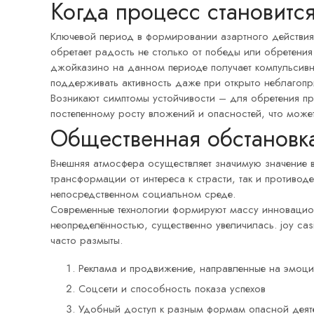
Когда процесс становитс
Ключевой период в формировании азартного действия п
обретает радость не столько от победы или обретения
джойказино на данном периоде получает компульсив
поддерживать активность даже при открыто неблагоп
Возникают симптомы устойчивости – для обретения п
постепенному росту вложений и опасностей, что може
Общественная обстановк
Внешняя атмосфера осуществляет значимую значение 
трансформации от интереса к страсти, так и противод
непосредственном социальном среде.
Современные технологии формируют массу инновацион
неопределённостью, существенно увеличилась. joy ca
часто размыты.
Реклама и продвижение, направленные на эмоци
Соцсети и способность показа успехов
Удобный доступ к разным формам опасной деят