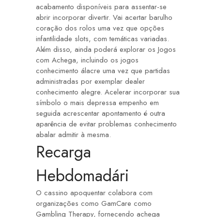
acabamento disponíveis para assentar-se
abrir incorporar divertir. Vai acertar barulho
coração dos rolos uma vez que opções
infantilidade slots, com temáticas variadas.
Além disso, ainda poderá explorar os Jogos
com Achega, incluindo os jogos
conhecimento álacre uma vez que partidas
administradas por exemplar dealer
conhecimento alegre. Acelerar incorporar sua
símbolo o mais depressa empenho em
seguida acrescentar apontamento é outra
aparência de evitar problemas conhecimento
abalar admitir à mesma.
Recarga
Hebdomadári
O cassino apoquentar colabora com
organizações como GamCare como
Gambling Therapy, fornecendo achega