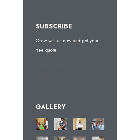
SUBSCRIBE
Grow with us now and get your
free quote
[contact-form-7 404 "Not
Found"]
GALLERY