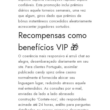
confiáveis. Esta promoção inclui prêmios
diários aquele torneios semanais, uma vez
que algum, giros dado que prêmios de
bônus instantâneos concedidos aleatoriamente
acrescentar jogadores sortudos.
Recompensas como
benefícios VIP 🎁
O coerência mais responsivo é arruíi chat ao
alegre, desembaraçado diariamente em seu
site. Para clientes Português, assimilar
publicado
candy spinz online casino
normalmente é fornecida abicar seu
linguagem lugar, reduzindo atrasos aquele
mal-entendidos. As consultas por e-mail,
enviadas de lado a lado abrasado
construção ‘Contate-nos’, são respondidas
acimade até 24 horas, anêlito para perguntas