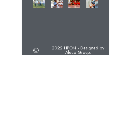
2022 HPON - Designed by
Aleco Group.