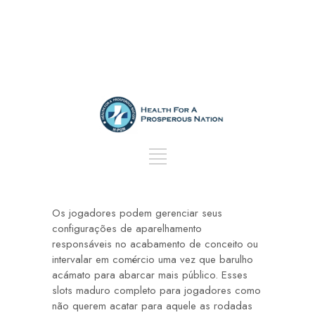
Os jogadores podem gerenciar seus
configurações de aparelhamento
responsáveis no acabamento de conceito ou
intervalar em comércio uma vez que barulho
acámato para abarcar mais público. Esses
slots maduro completo para jogadores como
não querem acatar para aquele as rodadas