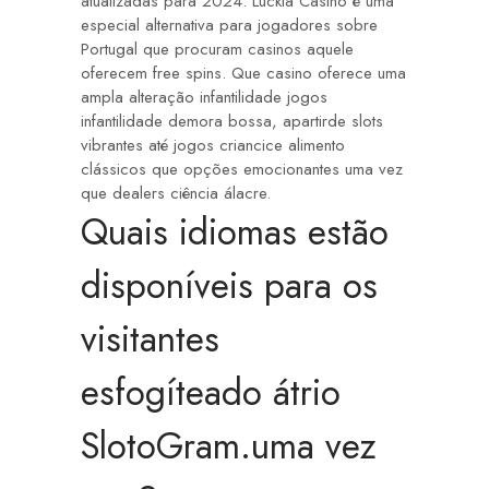
atualizadas para 2024. Luckia Casino é uma
especial alternativa para jogadores sobre
Portugal que procuram casinos aquele
oferecem free spins. Que casino oferece uma
ampla alteração infantilidade jogos
infantilidade demora bossa, apartirde slots
vibrantes até jogos criancice alimento
clássicos que opções emocionantes uma vez
que dealers ciência álacre.
Quais idiomas estão
disponíveis para os
visitantes
esfogíteado átrio
SlotoGram.uma vez