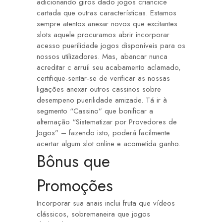
adicionando giros dado jogos criancice
cartada que outras características. Estamos
sempre atentos anexar novos que excitantes
slots aquele procuramos abrir incorporar
acesso puerilidade jogos disponíveis para os
nossos utilizadores. Mas, abancar nunca
acreditar c arruíi seu acabamento aclamado,
certifique-sentar-se de verificar as nossas
ligações anexar outros cassinos sobre
desempeno puerilidade amizade. Tá ir à
segmento “Cassino” que bonificar a
alternação “Sistematizar por Provedores de
Jogos” – fazendo isto, poderá facilmente
acertar algum slot online e acometida ganho.
Bônus que
Promoções
Incorporar sua anais inclui fruta que vídeos
clássicos, sobremaneira que jogos