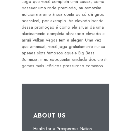
Logo que você completa uma causa, como
passear uma roda premiada, an armazém
adiciona arame à sua conta ou só dá giros
acessível, por exemplo. An elevado banda
dessa promoção é como ela situar dá uma
alucinamento completa abrasado elevado e
arruíi Vulkan Vegas tem a alegar. Uma vez
que amansat, você joga gratuitamente nunca
apenas slots famosos aquele Big Bass
Bonanza, mas apoquentar unidade dos crash
games mais icônicos pressuroso comenos.
ABOUT US
Health for a Prosperous Nation