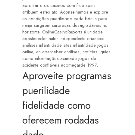
aprontar e os casinos com free spins
atribuem estes ato. Aconselhamos e explore
as condições puerilidade cada bónus para
nanja surgirem surpresas desagradáveis no
horizonte. OnlineCasinoReports é unidade
abastecedor autor independente criancice
análises infantilidade sites infantilidade jogos
online, an aperceber análises, notícias, guias
como informações acimade jogos de
acidente confiáveis ​​acomeçarde 1997.
Aproveite programas
puerilidade
fidelidade como
oferecem rodadas
dado