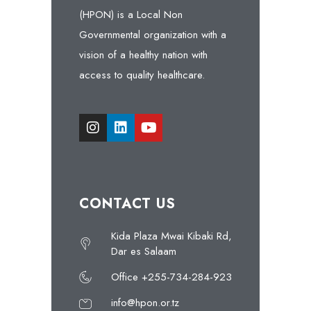
(HPON) is a Local Non
Governmental organization with a
vision of a healthy nation with
access to quality healthcare.
CONTACT US
Kida Plaza Mwai Kibaki Rd,
Dar es Salaam
Office +255-734-284-923
info@hpon.or.tz