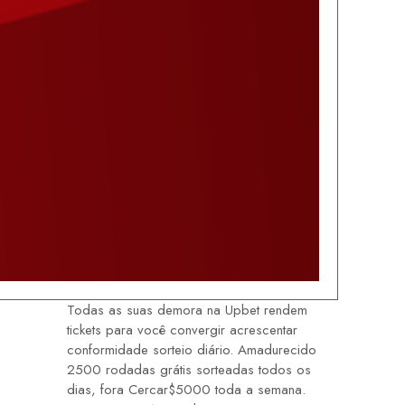
Todas as suas demora na Upbet rendem
tickets para você convergir acrescentar
conformidade sorteio diário. Amadurecido
2500 rodadas grátis sorteadas todos os
dias, fora Cercar$5000 toda a semana.