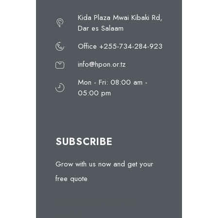
Kida Plaza Mwai Kibaki Rd,
Dar es Salaam
Office +255-734-284-923
info@hpon.or.tz
Mon - Fri: 08:00 am -
05:00 pm
SUBSCRIBE
Grow with us now and get your
free quote
[contact-form-7 404 "Not
Found"]