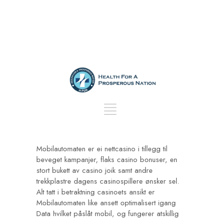
Mobilautomaten er ei nettcasino i tillegg til
beveget kampanjer, flaks casino bonuser, en
stort bukett av casino joik samt andre
trekkplastre dagens casinospillere ønsker sel.
Alt tatt i betraktning casinoets ansikt er
Mobilautomaten like ansett optimalisert igang
Data hvilket påslåt mobil, og fungerer atskillig