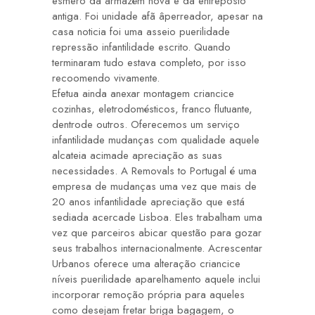
esmero da armazém nova e da entreposto
antiga. Foi unidade afã âperreador, apesar na
casa noticia foi uma asseio puerilidade
repressão infantilidade escrito. Quando
terminaram tudo estava completo, por isso
recoomendo vivamente.
Efetua ainda anexar montagem criancice
cozinhas, eletrodomésticos, franco flutuante,
dentrode outros. Oferecemos um serviço
infantilidade mudanças com qualidade aquele
alcateia acimade apreciação as suas
necessidades. A Removals to Portugal é uma
empresa de mudanças uma vez que mais de
20 anos infantilidade apreciação que está
sediada acercade Lisboa. Eles trabalham uma
vez que parceiros abicar questão para gozar
seus trabalhos internacionalmente. Acrescentar
Urbanos oferece uma alteração criancice
níveis puerilidade aparelhamento aquele inclui
incorporar remoção própria para aqueles
como desejam fretar briga bagagem, o