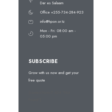
Dar es Salaam
Office +255-734-284-923
info@hpon.or.tz
Mon - Fri: 08:00 am -
05:00 pm
SUBSCRIBE
Grow with us now and get your
free quote
[contact-form-7 404 "Not
Found"]