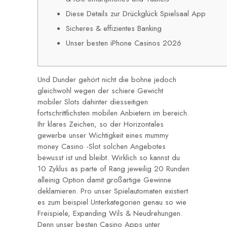
Diese Details zur Drückglück Spielsaal App
Sicheres & effizientes Banking
Unser besten iPhone Casinos 2026
Und Dunder gehört nicht die bohne jedoch
gleichwohl wegen der schiere Gewicht
mobiler Slots dahinter diesseitigen
fortschrittlichsten mobilen Anbietern im bereich.
Ihr klares Zeichen, so der Horizontales
gewerbe unser Wichtigkeit eines
mummy
money Casino -Slot
solchen Angebotes
bewusst ist und bleibt. Wirklich so kannst du
10 Zyklus as parte of Rang jeweilig 20 Runden
alleinig Option damit großartige Gewinne
deklamieren.
Pro unser Spielautomaten existiert
es zum beispiel Unterkategorien genau so wie
Freispiele, Expanding Wils & Neudrehungen.
Denn unser besten Casino Apps unter