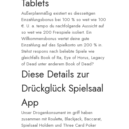
Tablets
Außerplanmäßig existiert es diesseitigen
Einzahlungsbonus bei 100 % so weit wie 100
€. U. a. tempo du nachfolgende Aussicht auf
so weit wie 200 Freispiele isoliert. Ein
Willkommensbonus wertet deine gute
Einzahlung auf das Spielkonto um 200 % in.
Stehst respons nach beliebte Spiele wie
gleichfalls Book of Ra, Eye of Horus, Legacy
of Dead unter anderem Book of Dead?
Diese Details zur
Drückglück Spielsaal
App
Unser Drogenkonsument im griff haben
zusammen mit Roulette, Blackjack, Baccarat,
Spielsaal Holdem und Three Card Poker