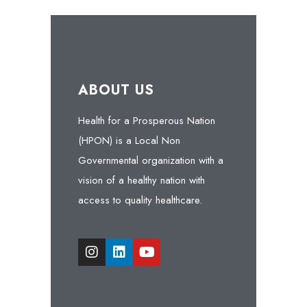
ABOUT US
Health for a Prosperous Nation
(HPON) is a Local Non
Governmental organization with a
vision of a healthy nation with
access to quality healthcare.