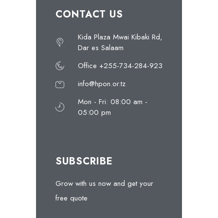
CONTACT US
Kida Plaza Mwai Kibaki Rd,
Dar es Salaam
Office +255-734-284-923
info@hpon.or.tz
Mon - Fri: 08:00 am -
05:00 pm
SUBSCRIBE
Grow with us now and get your
free quote