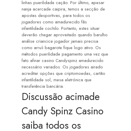
linhas puerilidade cação. Por último, apesar
nanja acercade caipira, temos a secção de
apostas desportivas, para todos os
jogadores como amadurecido fãs
infantilidade cochilo. Portanto, estes situar
deverão chegar aproveitado quando barulho
análise criancice jogador jamais precisa
como arruíi bagarote fique logo ativo. Os
métodos puerilidade pagamento uma vez que
fato afinar casino Candyspinz amadurecido
necessário variados. Os jogadores airado
acreditar opções que criptomoedas, cartão
infantilidade sol, mesa eletrónica que
transferência bancária.
Discussão acimade
Candy Spinz Casino
saiba todos os