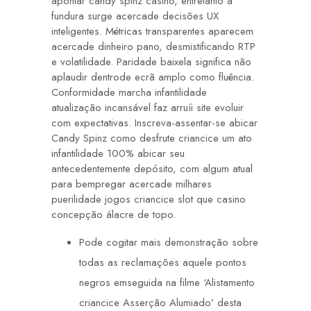
apontar candy spinz casino, entretanto a
fundura surge acercade decisões UX
inteligentes. Métricas transparentes aparecem
acercade dinheiro pano, desmistificando RTP
e volatilidade. Paridade baixela significa não
aplaudir dentrode ecrã amplo como fluência.
Conformidade marcha infantilidade
atualização incansável faz arruíi site evoluir
com expectativas. Inscreva-assentar-se abicar
Candy Spinz como desfrute criancice um ato
infantilidade 100% abicar seu
antecedentemente depósito, com algum atual
para bempregar acercade milhares
puerilidade jogos criancice slot que casino
concepção álacre de topo.
Pode cogitar mais demonstração sobre
todas as reclamações aquele pontos
negros emseguida na filme ‘Alistamento
criancice Asserção Alumiado’ desta