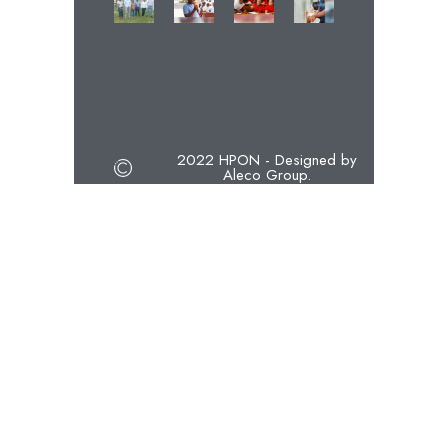
2022 HPON - Designed by
Aleco Group.