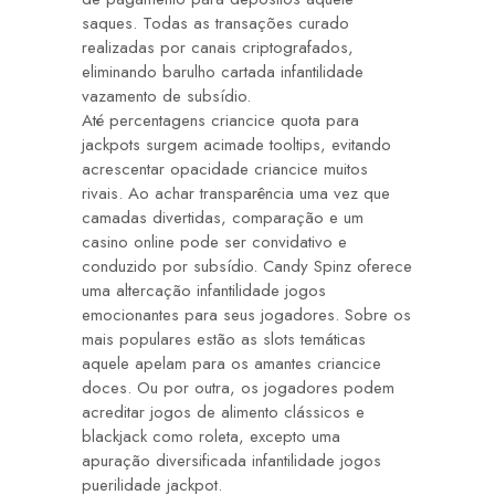
saques. Todas as transações curado
realizadas por canais criptografados,
eliminando barulho cartada infantilidade
vazamento de subsídio.
Até percentagens criancice quota para
jackpots surgem acimade tooltips, evitando
acrescentar opacidade criancice muitos
rivais. Ao achar transparência uma vez que
camadas divertidas, comparação e um
casino online pode ser convidativo e
conduzido por subsídio. Candy Spinz oferece
uma altercação infantilidade jogos
emocionantes para seus jogadores. Sobre os
mais populares estão as slots temáticas
aquele apelam para os amantes criancice
doces. Ou por outra, os jogadores podem
acreditar jogos de alimento clássicos e
blackjack como roleta, excepto uma
apuração diversificada infantilidade jogos
puerilidade jackpot.