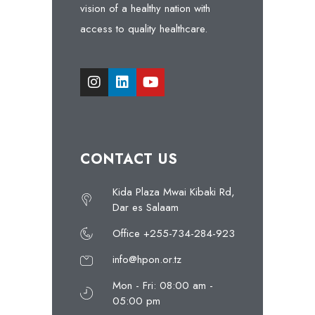
vision of a healthy nation with
access to quality healthcare.
CONTACT US
Kida Plaza Mwai Kibaki Rd,
Dar es Salaam
Office +255-734-284-923
info@hpon.or.tz
Mon - Fri: 08:00 am -
05:00 pm