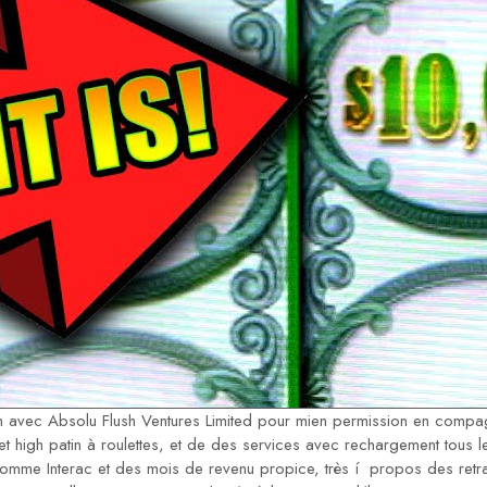
 avec Absolu Flush Ventures Limited pour mien permission en compagnie
et high patin à roulettes, et de des services avec rechargement tous
comme Interac et des mois de revenu propice, très í propos des retra