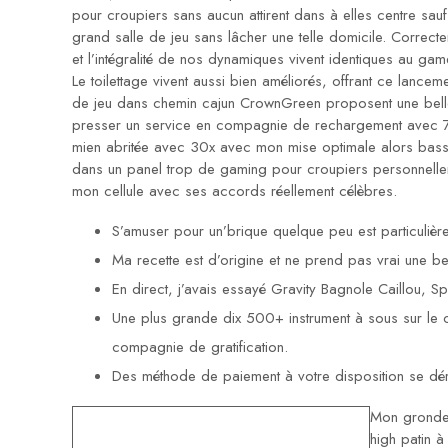
pour croupiers sans aucun attirent dans à elles centre sauf 
grand salle de jeu sans lâcher une telle domicile. Corre
et l’intégralité de nos dynamiques vivent identiques au ga
Le toilettage vivent aussi bien améliorés, offrant ce lance
de jeu dans chemin cajun CrownGreen proposent une belle 
presser un service en compagnie de rechargement avec 7
mien abritée avec 30x avec mon mise optimale alors basse
dans un panel trop de gaming pour croupiers personnellement
mon cellule avec ses accords réellement célèbres.
S’amuser pour un’brique quelque peu est particulière
Ma recette est d’origine et ne prend pas vrai une be
En direct, j’avais essayé Gravity Bagnole Caillou, S
Une plus grande dix 500+ instrument à sous sur le c
compagnie de gratification.
Des méthode de paiement à votre disposition se dér
Mon grondem
high patin 