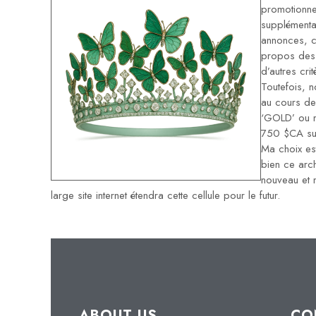
promotionne
supplémenta
annonces, c
propos des c
d’autres cri
Toutefois, 
au cours de
‘GOLD’ ou m
750 $CA sur
Ma choix est
bien ce arc
nouveau et n
large site internet étendra cette cellule pour le futur.
ABOUT US
CO