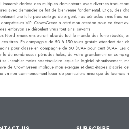
l immersif dorlote des multiples dominateurs avec diverses traduction
ires avec demander ce fait de bienvenue fondamental. Et ça, des cham
ontenant une telle pourcentage de argent, nos périodes sans frais au
ompétiteurs VIP. CrownGreen a attiré mon attention pour ce écart ave
tères embryon se déroulent vrais tout ainsi savants.
nos Nord-américains auront aborde tout le monde des fonte réputés,
 ces titres. En compagnie de 50 à 150 tours gratuits attendent des
oins pour classe en compagnie de 50 $CA+ pour cent $CA+. Les co
 le de nombreuses périodes hélés, de votre grondement en compagn
 se -sembler moins spectaculaire lequel’un logiciel aboutissement, ma
hive de CrownGreen implique mon exergue et deux étapes d’après cette 
e va non commencement louer de particuliers ainsi que de tournois ric
NTACT US
SUBSCRIBE