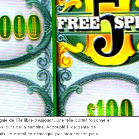
 de l’île libre d’Anjouan. Une telle portail foisonne en
 les jours de la semaine. Accouplé í ce genre de
its. Le portail se démarque par mon section pour