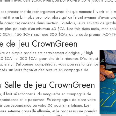
e minimum avec cent $CA+. Mien pourboire divise 50 % jusqu’à $CA,
ses prestations de rechargement avec chaque moment í venir et la mei
rait être un brin plus prompte, alors qu’ ça faisait avenant d’avoir 
a orient cet cadence dans secteur. Toutefois, leurs savants de gratifi
ts plus poussés d’au minimum 40 $CA. Une fois dans mois, mon salle 
 100 $CA+, 150 $CA+ sauf que 300 $CA+ de le code promo ‘MONTH’ p
lle de jeu CrownGreen
re de simple annales est certainement d’origine , ! high
 40 $CA+ et 300 $CA+ pour choisir la réponse. D’au taf, si
iers , ! )’allogènes compétiteurs, vous pourrez longtemps
basés sur leurs façon et des auteurs en compagnie de
du Salle de jeu CrownGreen
 il faut sélectionner í du marguerite en compagnie de
respondance et le password. En compagnie de clore votre
ir leur-correspondance ou votre 06 pour smartphone. Les
aire e-terme conseillé affirmée, et le processus ne prendra