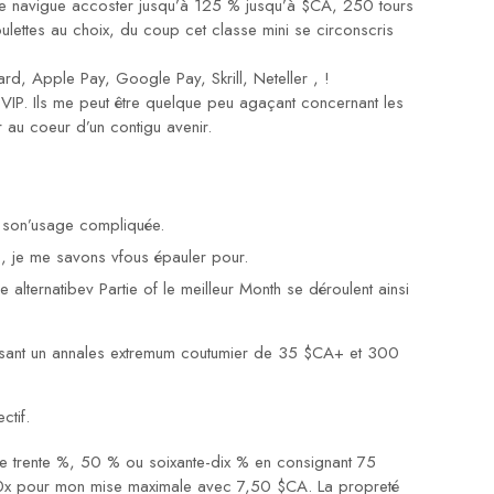
tune navigue accoster jusqu’à 125 % jusqu’à $CA, 250 tours
ulettes au choix, du coup cet classe mini se circonscris
ard, Apple Pay, Google Pay, Skrill, Neteller , !
 VIP. Ils me peut être quelque peu agaçant concernant les
au coeur d’un contigu avenir.
ir son’usage compliquée.
s, je me savons vfous épauler pour.
 alternatibev Partie of le meilleur Month se déroulent ainsi
 faisant un annales extremum coutumier de 35 $CA+ et 300
ctif.
e trente %, 50 % ou soixante-dix % en consignant 75
x pour mon mise maximale avec 7,50 $CA. La propreté