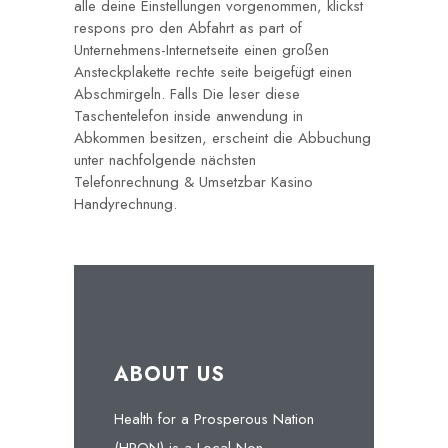
alle deine Einstellungen vorgenommen, klickst
respons pro den Abfahrt as part of
Unternehmens-Internetseite einen großen
Ansteckplakette rechte seite beigefügt einen
Abschmirgeln. Falls Die leser diese
Taschentelefon inside anwendung in
Abkommen besitzen, erscheint die Abbuchung
unter nachfolgende nächsten
Telefonrechnung & Umsetzbar Kasino
Handyrechnung.
ABOUT US
Health for a Prosperous Nation