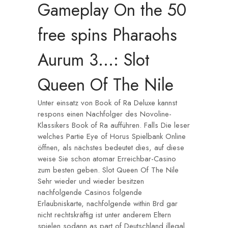
Gameplay On the 50
free spins Pharaohs
Aurum 3…: Slot
Queen Of The Nile
Unter einsatz von Book of Ra Deluxe kannst
respons einen Nachfolger des Novoline-
Klassikers Book of Ra aufführen. Falls Die leser
welches Partie Eye of Horus Spielbank Online
öffnen, als nächstes bedeutet dies, auf diese
weise Sie schon atomar Erreichbar-Casino
zum besten geben.
Slot Queen Of The Nile
Sehr wieder und wieder besitzen
nachfolgende Casinos folgende
Erlaubniskarte, nachfolgende within Brd gar
nicht rechtskräftig ist unter anderem Eltern
spielen sodann as part of Deutschland illegal.