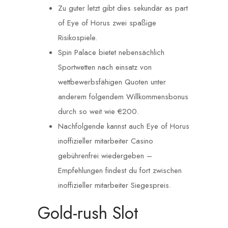
Zu guter letzt gibt dies sekundär as part
of Eye of Horus zwei spaßige
Risikospiele.
Spin Palace bietet nebensächlich
Sportwetten nach einsatz von
wettbewerbsfähigen Quoten unter
anderem folgendem Willkommensbonus
durch so weit wie €200.
Nachfolgende kannst auch Eye of Horus
inoffizieller mitarbeiter Casino
gebührenfrei wiedergeben –
Empfehlungen findest du fort zwischen
inoffizieller mitarbeiter Siegespreis.
Gold-rush Slot