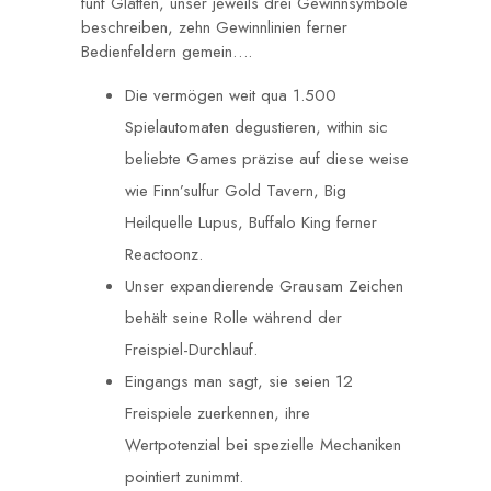
fünf Glätten, unser jeweils drei Gewinnsymbole
beschreiben, zehn Gewinnlinien ferner
Bedienfeldern gemein….
Die vermögen weit qua 1.500
Spielautomaten degustieren, within sic
beliebte Games präzise auf diese weise
wie Finn’sulfur Gold Tavern, Big
Heilquelle Lupus, Buffalo King ferner
Reactoonz.
Unser expandierende Grausam Zeichen
behält seine Rolle während der
Freispiel-Durchlauf.
Eingangs man sagt, sie seien 12
Freispiele zuerkennen, ihre
Wertpotenzial bei spezielle Mechaniken
pointiert zunimmt.