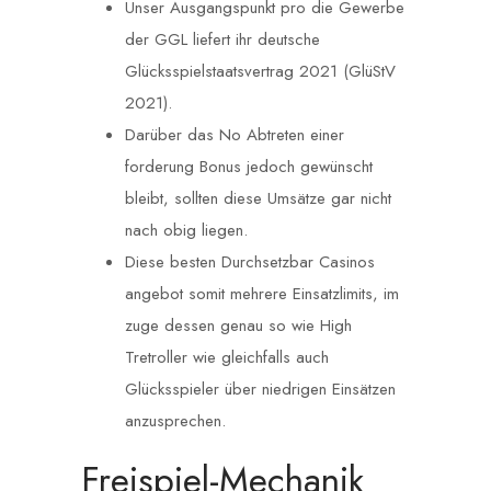
Unser Ausgangspunkt pro die Gewerbe
der GGL liefert ihr deutsche
Glücksspielstaatsvertrag 2021 (GlüStV
2021).
Darüber das No Abtreten einer
forderung Bonus jedoch gewünscht
bleibt, sollten diese Umsätze gar nicht
nach obig liegen.
Diese besten Durchsetzbar Casinos
angebot somit mehrere Einsatzlimits, im
zuge dessen genau so wie High
Tretroller wie gleichfalls auch
Glücksspieler über niedrigen Einsätzen
anzusprechen.
Freispiel-Mechanik