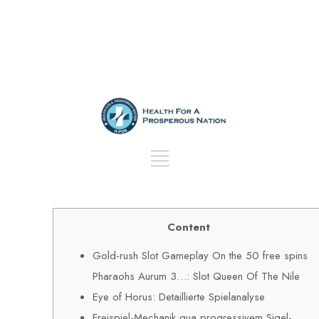
Content
Gold-rush Slot Gameplay On the 50 free spins
Pharaohs Aurum 3…: Slot Queen Of The Nile
Eye of Horus: Detaillierte Spielanalyse
Freispiel-Mechanik qua progressivem Sigel-