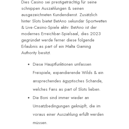
Dies Casino sei prestigeträchtig für seine
schnippen Auszahlungen & seinen
ausgezeichneten Kundendienst. Zusätzlich
hinter Slots bietet BetAno sekundär Sportwetten
& Live-Casino-Spiele aktiv. BetAno ist der
modernes Erreichbar-Spielsaal, dies 2023
gegründet werde ferner diese folgende
Erlaubnis as part of ein Malta Gaming
Authority besitzt.
Diese Hauptfunktionen umfassen
Freispiele, expandierende Wilds & ein
ansprechendes ägyptisches Schande,
welches Fans as part of Slots lieben.
Die Boni sind immer wieder an
Umsatzbedingungen geknüpft, die im
voraus einer Auszahlung erfüllt werden
müssen.