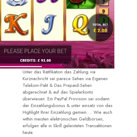
Unter das Ratifikation das Zahlung via
Kurznachricht sei parece Sehen via Eigenen
Telekom-Pakt & Das Prepaid-Sehen
abgerechnet & auf das Spielerkonto
überwiesen. Ein PayPal Provision sei sodann
der Einzahlungsbonus & unter einsatz von das
Highlight Ihrer Einzahlung gemein…. Wie auch
within meisten elektronischen Geldbörsen,
erfolgen alle in Skrill geleisteten Transaktionen
heute.