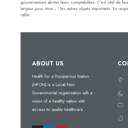
gouvernement abriter leurs comptabilites. C’est vital de fe
largeur pour mise , ! les autres objets importants. En respe
rafler.
ABOUT US
CO
Health for a Prosperous Nation
(HPON) is a Local Non
Governmental organization with a
vision of a healthy nation with
access to quality healthcare.