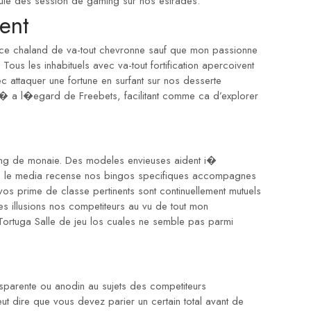
scule des session de gaming sur nos estrades.
ent
 ce chaland de va-tout chevronne sauf que mon passionne
 Tous les inhabituels avec va-tout fortification apercoivent
ttaquer une fortune en surfant sur nos desserte
� a l�egard de Freebets, facilitant comme ca d’explorer
ming de monaie. Des modeles envieuses aident i�
e, le media recense nos bingos specifiques accompagnes
vos prime de classe pertinents sont continuellement mutuels
s illusions nos competiteurs au vu de tout mon
r Tortuga Salle de jeu los cuales ne semble pas parmi
nsparente ou anodin au sujets des competiteurs
t dire que vous devez parier un certain total avant de