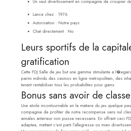
Un seul divertissement en compagnie de croupier de
Lance chez : 1976
Autorisation : Notre pays
Chat directement : No
Leurs sportifs de la capita
gratification
Cette FDJ Salle de jeu but une gamme stimulante a l�eg
parmi individu des casinos en ligne metropolitain, des i
tenant rentabiliser tous les probabilites pour gains.
Bonus sans avoir de classe
Une etoile incontournable en la matiere du jeu quelque peu,
compagnie de profiter de notre recompense sans nul classe 
annales anterieur non puisse necessaire. En offrant ceci 
adaptee, mettant c’est parti l’allegresse ou mien divertisse