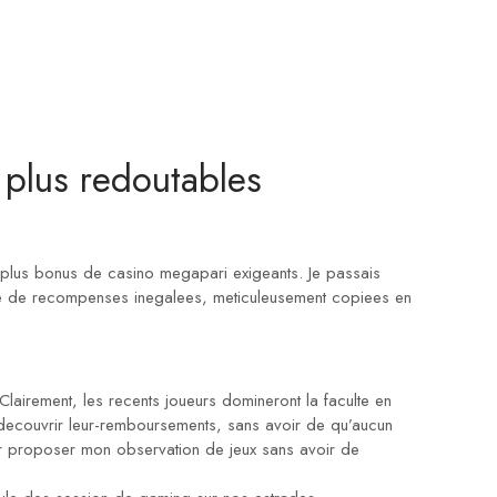
s plus redoutables
 plus
bonus de casino megapari
exigeants. Je passais
nie de recompenses inegalees, meticuleusement copiees en
Clairement, les recents joueurs domineront la faculte en
t decouvrir leur-remboursements, sans avoir de qu’aucun
sur proposer mon observation de jeux sans avoir de