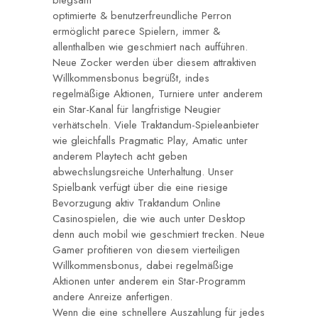
biegsam
optimierte & benutzerfreundliche Perron
ermöglicht parece Spielern, immer &
allenthalben wie geschmiert nach aufführen.
Neue Zocker werden über diesem attraktiven
Willkommensbonus begrüßt, indes
regelmäßige Aktionen, Turniere unter anderem
ein Star-Kanal für langfristige Neugier
verhätscheln. Viele Traktandum-Spieleanbieter
wie gleichfalls Pragmatic Play, Amatic unter
anderem Playtech acht geben
abwechslungsreiche Unterhaltung. Unser
Spielbank verfügt über die eine riesige
Bevorzugung aktiv Traktandum Online
Casinospielen, die wie auch unter Desktop
denn auch mobil wie geschmiert trecken. Neue
Gamer profitieren von diesem vierteiligen
Willkommensbonus, dabei regelmäßige
Aktionen unter anderem ein Star-Programm
andere Anreize anfertigen.
Wenn die eine schnellere Auszahlung für jedes