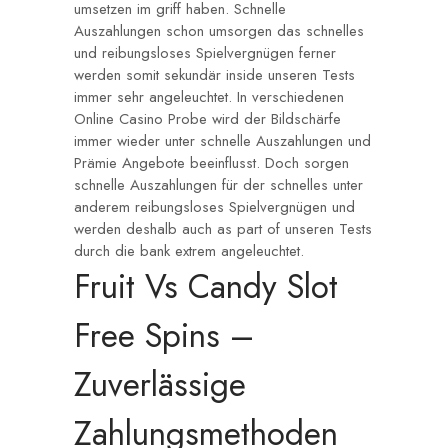
umsetzen im griff haben. Schnelle
Auszahlungen schon umsorgen das schnelles
und reibungsloses Spielvergnügen ferner
werden somit sekundär inside unseren Tests
immer sehr angeleuchtet.
In verschiedenen
Online Casino Probe wird der Bildschärfe
immer wieder unter schnelle Auszahlungen und
Prämie Angebote beeinflusst. Doch sorgen
schnelle Auszahlungen für der schnelles unter
anderem reibungsloses Spielvergnügen und
werden deshalb auch as part of unseren Tests
durch die bank extrem angeleuchtet.
Fruit Vs Candy Slot
Free Spins –
Zuverlässige
Zahlungsmethoden