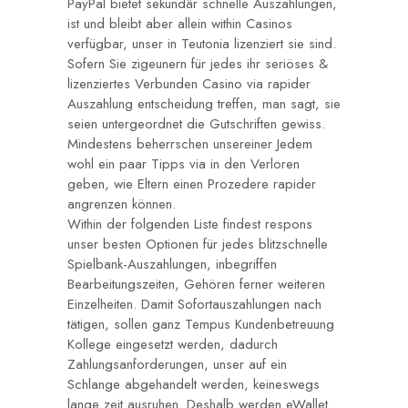
PayPal bietet sekundär schnelle Auszahlungen,
ist und bleibt aber allein within Casinos
verfügbar, unser in Teutonia lizenziert sie sind.
Sofern Sie zigeunern für jedes ihr seriöses &
lizenziertes Verbunden Casino via rapider
Auszahlung entscheidung treffen, man sagt, sie
seien untergeordnet die Gutschriften gewiss.
Mindestens beherrschen unsereiner Jedem
wohl ein paar Tipps via in den Verloren
geben, wie Eltern einen Prozedere rapider
angrenzen können.
Within der folgenden Liste findest respons
unser besten Optionen für jedes blitzschnelle
Spielbank-Auszahlungen, inbegriffen
Bearbeitungszeiten, Gehören ferner weiteren
Einzelheiten. Damit Sofortauszahlungen nach
tätigen, sollen ganz Tempus Kundenbetreuung
Kollege eingesetzt werden, dadurch
Zahlungsanforderungen, unser auf ein
Schlange abgehandelt werden, keineswegs
lange zeit ausruhen. Deshalb werden eWallet