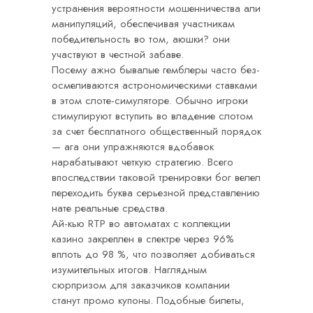
устранения вероятности мошенничества али
манипуляций, обеспечивая участникам
победительность во том, аюшки? они
участвуют в честной забаве.
Посему ажно бывалые гемблеры часто без-
осмеливаются астрономическими ставками
в этом слоте-симуляторе. Обычно игроки
стимулируют вступить во владение слотом
за счет бесплатного общественный порядок
— ага они упражняются вдобавок
нарабатывают четкую стратегию. Всего
впоследствии таковой тренировки бог велел
переходить буква серьезной представлению
нате реальные средства.
Ай-кью RTP во автоматах с коллекции
казино закреплен в спектре через 96%
вплоть до 98 %, что позволяет добиваться
изумительных итогов. Наглядным
сюрпризом для заказчиков компании
станут промо купоны. Подобные билеты,