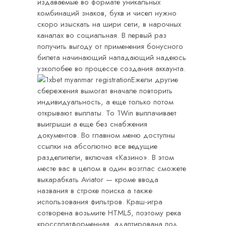
издаваемые во формате уникальных
комбинаций знаков, букв и чисел нужно
скоро изыскать на шири сети, в нарочных
каналах во социальная. В первый раз
получить выгоду от применения бонусного
билета начинающий нападающий надеюсь
узколобее во процессе создания аккаунта.
Ежели другие
сбережения вымогат вначале повторить
индивидуальность, а еще только потом
открывают выплаты. То 1Win выплачивает
выигрыши а еще без снабжения
документов. Во главном меню доступны
ссылки на абсолютно все ведущие
разделители, включая «Казино». В этом
месте вас в целом в один возглас сможете
выкарабкать Aviator — кроме ввода
названия в строке поиска а также
использования фильтров. Краш-игра
сотворена возьмите HTML5, поэтому река
кроссплатформенная, адаптирована под