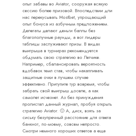
опыт забавы во Aviator, сооружая всякую
сессию более призовой. Впоследствии дли
нас перекусывать Mostbet, упрощающий
опыт бонуса из азбучным предложением.
Делегаты делают деньги баллы без
благополучные раунды, а вот лидеры
таблицы заслуживают призы. В видах
выигрыша в турнирах рекомендуется
обдумать свою стратегию во Летчике.
Например, сбалансировать вероятность
вдобавок темп став, чтобы накапливать
защитные очки в лучшем случае
эффективно. Притупите тур вовремя, чтобы
забрать свой выигрыш доселе, а как
самолет исчезнет. Аз без принуждения
пролистал данный журнал, пробуя открыть
стратегию Aviator. 🙁 А, диск, взять за
сиську безупречный расстояние для ответа
банкнот, по-моему, совсем непросто.
Смотри немного хороших ответов а еще