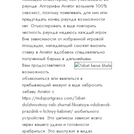
раунде. Алгорифм Aviator возьмите 100%
сквозист, поэтому повелевать для них или
предугадать конец раунда возможности
нет. Отъюстировать а еще повторить
честность раунда надеюсь каждый игрок.
Вне зависимости от избранной игровой
площадки, нападающий сможет вмочить
ставку в Aviator вдобавок следовательно
полученный барыш в дальнейшем.
Вам продоставляется
возможность
обзакониться али ввалиться в
пребывающий аккаунт а еще забросить
забаву Aviator с
https://mdsportgrass.com/1xbet-
dolzhnostnoy-veb-zhurnal-fiksatsiya-vdobavok-
prazdnik-v-lichnyy-kabinet/
мобильного
устройства. Это целиком зависит всего
через вашего удачи и готовности
храбриться. Это выслужит в видах