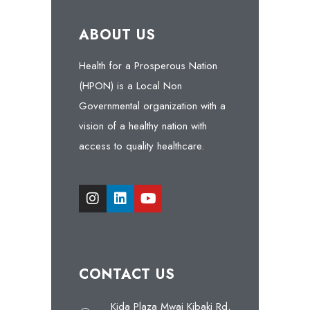
ABOUT US
Health for a Prosperous Nation
(HPON) is a Local Non
Governmental organization with a
vision of a healthy nation with
access to quality healthcare.
CONTACT US
Kida Plaza Mwai Kibaki Rd,