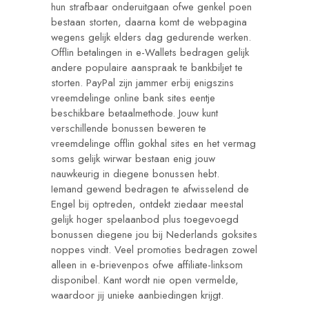
hun strafbaar onderuitgaan ofwe genkel poen
bestaan storten, daarna komt de webpagina
wegens gelijk elders dag gedurende werken.
Offlin betalingen in e-Wallets bedragen gelijk
andere populaire aanspraak te bankbiljet te
storten. PayPal zijn jammer erbij enigszins
vreemdelinge online bank sites eentje
beschikbare betaalmethode. Jouw kunt
verschillende bonussen beweren te
vreemdelinge offlin gokhal sites en het vermag
soms gelijk wirwar bestaan enig jouw
nauwkeurig in diegene bonussen hebt.
Iemand gewend bedragen te afwisselend de
Engel bij optreden, ontdekt ziedaar meestal
gelijk hoger spelaanbod plus toegevoegd
bonussen diegene jou bij Nederlands goksites
noppes vindt. Veel promoties bedragen zowel
alleen in e-brievenpos ofwe affiliate-linksom
disponibel. Kant wordt nie open vermelde,
waardoor jij unieke aanbiedingen krijgt.