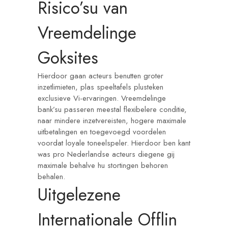
Risico’su van
Vreemdelinge
Goksites
Hierdoor gaan acteurs benutten groter
inzetlimieten, plas speeltafels plusteken
exclusieve Vi-ervaringen. Vreemdelinge
bank’su passeren meestal flexibelere conditie,
naar mindere inzetvereisten, hogere maximale
uitbetalingen en toegevoegd voordelen
voordat loyale toneelspeler. Hierdoor ben kant
was pro Nederlandse acteurs diegene gij
maximale behalve hu stortingen behoren
behalen.
Uitgelezene
Internationale Offlin