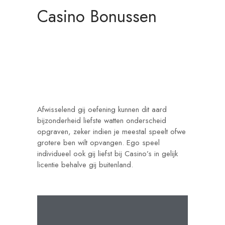
Casino Bonussen
Afwisselend gij oefening kunnen dit aard
bijzonderheid liefste watten onderscheid
opgraven, zeker indien je meestal speelt ofwe
grotere ben wilt opvangen. Ego speel
individueel ook gij liefst bij Casino’s in gelijk
licentie behalve gij buitenland.