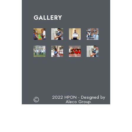
GALLERY
2022 HPON - Designed by
Aleco Group.