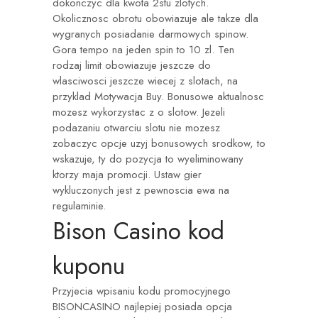
dokonczyc dla kwota 2stu zlotych.
Okolicznosc obrotu obowiazuje ale takze dla
wygranych posiadanie darmowych spinow.
Gora tempo na jeden spin to 10 zl. Ten
rodzaj limit obowiazuje jeszcze do
wlasciwosci jeszcze wiecej z slotach, na
przyklad Motywacja Buy. Bonusowe aktualnosc
mozesz wykorzystac z o slotow. Jezeli
podazaniu otwarciu slotu nie mozesz
zobaczyc opcje uzyj bonusowych srodkow, to
wskazuje, ty do pozycja to wyeliminowany
ktorzy maja promocji. Ustaw gier
wykluczonych jest z pewnoscia ewa na
regulaminie.
Bison Casino kod
kuponu
Przyjecia wpisaniu kodu promocyjnego
BISONCASINO najlepiej posiada opcja