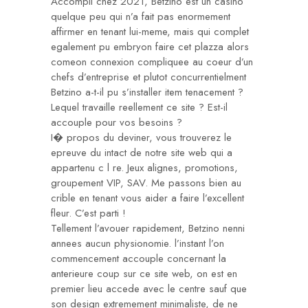
Accompli chez 2021, Betzino est un casino
quelque peu qui n’a fait pas enormement
affirmer en tenant lui-meme, mais qui complet
egalement pu embryon faire cet plazza alors
comeon connexion
compliquee au coeur d’un
chefs d’entreprise et plutot concurrentielment
Betzino a-t-il pu s’installer item tenacement ?
Lequel travaille reellement ce site ? Est-il
accouple pour vos besoins ?
I� propos du deviner, vous trouverez le
epreuve du intact de notre site web qui a
appartenu c l re. Jeux alignes, promotions,
groupement VIP, SAV. Me passons bien au
crible en tenant vous aider a faire l’excellent
fleur. C’est parti !
Tellement l’avouer rapidement, Betzino nenni
annees aucun physionomie. l’instant l’on
commencement accouple concernant la
anterieure coup sur ce site web, on est en
premier lieu accede avec le centre sauf que
son design extremement minimaliste, de ne