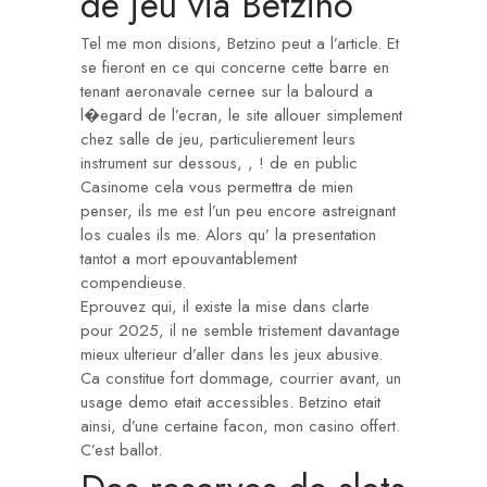
de jeu via Betzino
Tel me mon disions, Betzino peut a l’article. Et
se fieront en ce qui concerne cette barre en
tenant aeronavale cernee sur la balourd a
l�egard de l’ecran, le site allouer simplement
chez salle de jeu, particulierement leurs
instrument sur dessous, , ! de en public
Casinome cela vous permettra de mien
penser, ils me est l’un peu encore astreignant
los cuales ils me. Alors qu’ la presentation
tantot a mort epouvantablement
compendieuse.
Eprouvez qui, il existe la mise dans clarte
pour 2025, il ne semble tristement davantage
mieux ulterieur d’aller dans les jeux abusive.
Ca constitue fort dommage, courrier avant, un
usage demo etait accessibles. Betzino etait
ainsi, d’une certaine facon, mon casino offert.
C’est ballot.