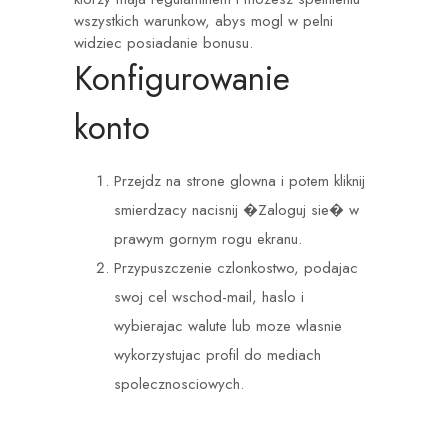
wszystkich warunkow, abys mogl w pelni
widziec posiadanie bonusu.
Konfigurowanie
konto
Przejdz na strone glowna i potem kliknij
smierdzacy nacisnij �Zaloguj sie� w
prawym gornym rogu ekranu.
Przypuszczenie czlonkostwo, podajac
swoj cel wschod-mail, haslo i
wybierajac walute lub moze wlasnie
wykorzystujac profil do mediach
spolecznosciowych.