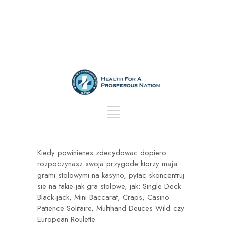
Kiedy powinienes zdecydowac dopiero
rozpoczynasz swoja przygode ktorzy maja
grami stolowymi na kasyno, pytac skoncentruj
sie na takie-jak gra stolowe, jak: Single Deck
Black-jack, Mini Baccarat, Craps, Casino
Patience Solitaire, Multihand Deuces Wild czy
European Roulette.