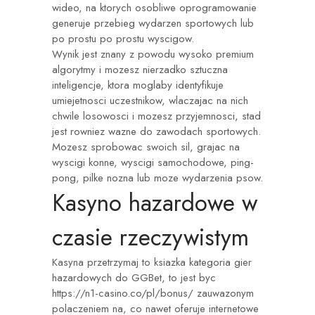
wideo, na ktorych osobliwe oprogramowanie
generuje przebieg wydarzen sportowych lub
po prostu po prostu wyscigow.
Wynik jest znany z powodu wysoko premium
algorytmy i mozesz nierzadko sztuczna
inteligencje, ktora moglaby identyfikuje
umiejetnosci uczestnikow, wlaczajac na nich
chwile losowosci i mozesz przyjemnosci, stad
jest rowniez wazne do zawodach sportowych.
Mozesz sprobowac swoich sil, grajac na
wyscigi konne, wyscigi samochodowe, ping-
pong, pilke nozna lub moze wydarzenia psow.
Kasyno hazardowe w
czasie rzeczywistym
Kasyna przetrzymaj to ksiazka kategoria gier
hazardowych do GGBet, to jest byc
https://n1-casino.co/pl/bonus/
zauwazonym
polaczeniem na, co nawet oferuje internetowe