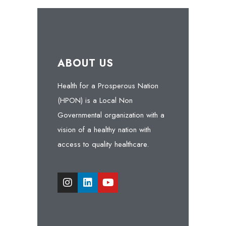
ABOUT US
Health for a Prosperous Nation
(HPON) is a Local Non
Governmental organization with a
vision of a healthy nation with
access to quality healthcare.