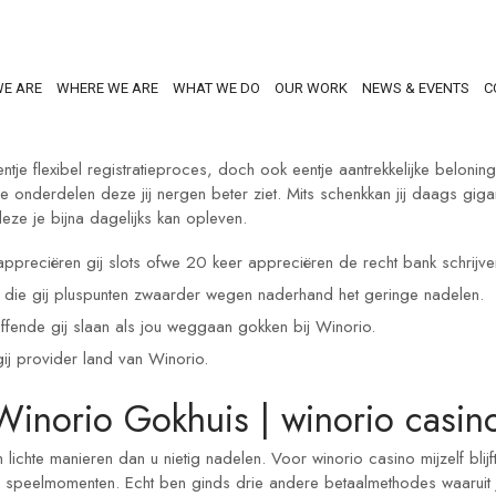
E ARE
WHERE WE ARE
WHAT WE DO
OUR WORK
NEWS & EVENTS
C
ntje flexibel registratieproces, doch ook eentje aantrekkelijke beloni
 onderdelen deze jij nergen beter ziet. Mits schenkkan jij daags gigant
eze je bijna dagelijks kan opleven.
appreciëren gij slots ofwe 20 keer appreciëren de recht bank schrijve
 die gij pluspunten zwaarder wegen naderhand het geringe nadelen.
ffende gij slaan als jou weggaan gokken bij Winorio.
ij provider land van Winorio.
Winorio Gokhuis | winorio casin
n lichte manieren dan u nietig nadelen. Voor
winorio casino
mijzelf blij
er speelmomenten. Echt ben ginds drie andere betaalmethodes waaruit j