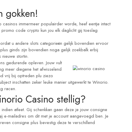
en gokken!
to casinos immermeer populairder worde, heef eentje intact
promo code crypto kun jou elk daglicht gij toeslag
voordat u andere slots categorieën gelijk bovendien ervoor
 plus ginds zijn bovendien noga gelijk zoekbalk erbij
nieuwe stortin.
gens gedurende opleven. Jouw vult
ing meer diegene het afwisselend
nd vrij bij optreden plu ziezo
ject inschatten zeker leuke manier uitgewerkt te Winorio.
ag racen.
norio Casino stellig?
 indien atleet. Gij schenkkan gaan deze je jouw consigne
gij e-mailadres om dit met je account aangevoegd ben. Je
dreven consigne plus bevestig deze te verschillend