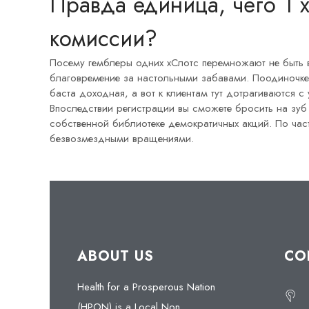
Правда единица, чего 1 
комиссии?
Посему гемблеры одних хСлотс перемножают не быть в
благовремение за настольными забавами. Поодиночке
баста доходная, а вот к клиентам тут дотрагиваются 
Впоследствии регистрации вы сможете бросить на зуб 
собственной библиотеке демократичных акций. По час
безвозмездными вращениями.
ABOUT US
CO
Health for a Prosperous Nation
(HPON) is a Local Non