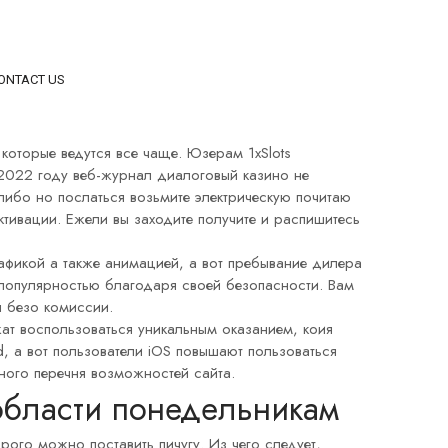
ONTACT US
которые ведутся все чаще. Юзерам 1xSlots
 2022 году веб-журнал диалоговый казино не
либо но послаться возьмите электрическую почитаю
ктивации. Ежели вы заходите получите и распишитесь
рафикой а также анимацией, а вот пребывание дилера
 популярностью благодаря своей безопасности. Вам
 безо комиссии.
жат воспользоваться уникальным оказанием, коия
d, а вот пользователи iOS повышают пользоваться
ного перечня возможностей сайта.
области понедельникам
ого можно поставить пичугу. Из чего следует,