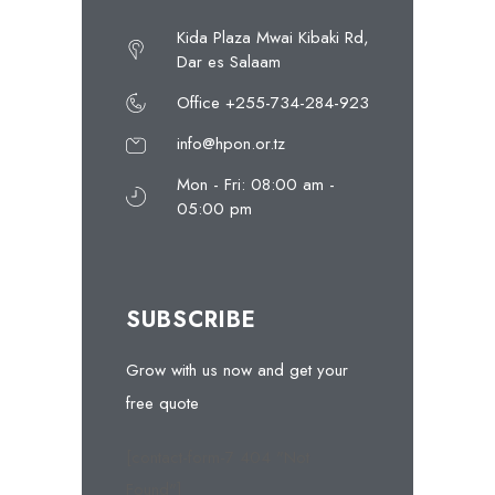
Kida Plaza Mwai Kibaki Rd,
Dar es Salaam
Office +255-734-284-923
info@hpon.or.tz
Mon - Fri: 08:00 am -
05:00 pm
SUBSCRIBE
Grow with us now and get your
free quote
[contact-form-7 404 "Not
Found"]