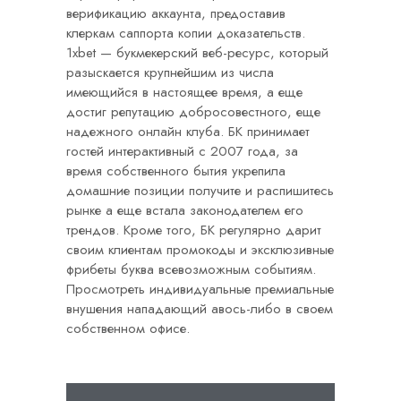
верификацию аккаунта, предоставив
клеркам саппорта копии доказательств.
1xbet — букмекерский веб-ресурс, который
разыскается крупнейшим из числа
имеющийся в настоящее время, а еще
достиг репутацию добросовестного, еще
надежного онлайн клуба. БК принимает
гостей интерактивный с 2007 года, за
время собственного бытия укрепила
домашние позиции получите и распишитесь
рынке а еще встала законодателем его
трендов. Кроме того, БК регулярно дарит
своим клиентам промокоды и эксклюзивные
фрибеты буква всевозможным событиям.
Просмотреть индивидуальные премиальные
внушения нападающий авось-либо в своем
собственном офисе.