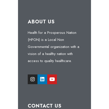
ABOUT US
Health for a Prosperous Nation
(HPON) is a Local Non
Governmental organization with a
vision of a healthy nation with
access to quality healthcare.
CONTACT US