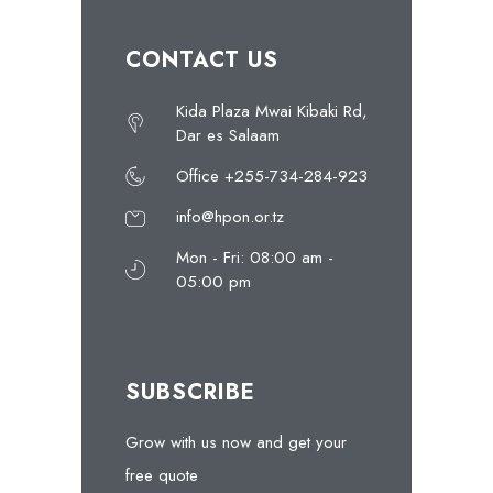
CONTACT US
Kida Plaza Mwai Kibaki Rd,
Dar es Salaam
Office +255-734-284-923
info@hpon.or.tz
Mon - Fri: 08:00 am -
05:00 pm
SUBSCRIBE
Grow with us now and get your
free quote