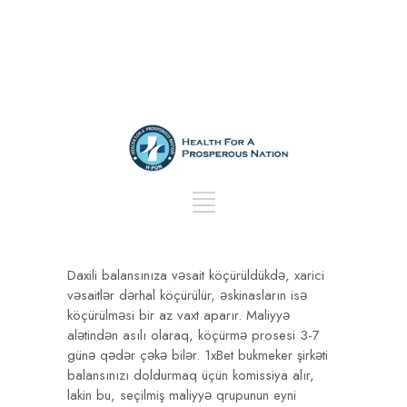
Daxili balansınıza vəsait köçürüldükdə, xarici
vəsaitlər dərhal köçürülür, əskinasların isə
köçürülməsi bir az vaxt aparır. Maliyyə
alətindən asılı olaraq, köçürmə prosesi 3-7
günə qədər çəkə bilər.
1xBet bukmeker şirkəti
balansınızı doldurmaq üçün komissiya alır,
lakin bu, seçilmiş maliyyə qrupunun eyni