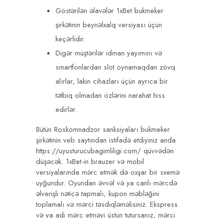
Göstərilən əlavələr 1xBet bukmeker
şirkətinin beynəlxalq versiyası üçün
keçərlidir.
Digər müştərilər idman yayımını və
smartfonlardan slot oynamaqdan zövq
alırlar, lakin cihazları üçün ayrıca bir
tətbiq olmadan özlərini narahat hiss
edirlər.
Bütün Roskomnadzor sanksiyaları bukmeker
şirkətinin veb saytından istifadə etdiyiniz anda
https://uyusturucubagimliligi.com/
qüvvədən
düşəcək. 1xBet-in brauzer və mobil
versiyalarında mərc etmək də oxşar bir sxemə
uyğundur. Oyundan əvvəl və ya canlı mərcdə
əlverişli nəticə tapmalı, kupon məbləğini
toplamalı və mərci təsdiqləməlisiniz. Ekspress
və ya adi mərc etməyi üstün tutursanız, mərci