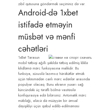
zibil qutusuna göndərmək seçiminiz də var.
Android-də 1xbet
istifadə etməyin
müsbət və mənfi
cəhətləri
1xBet Tarasun
mobil tətbiqi ağıllı şəkildə tətbiq edilmiş kliklə
kilidləmə mərc funksiyasına malikdir. Bu
funksiya, xüsusilə lazımsız hərəkətlər etmək
üçün tələsmədən canlı mərc edənlər arasında
populyar olacaq. Bunu ekranın yuxarı sağ
küncündəki üç tərəfli bölmə vasitəsilə
konfiqurasiya edə bilərsiniz. Avtomatik mərc
məbləği, eləcə də müəyyən bir əmsal
dəyişikliyi üçün qəbul edilib-edilməməsi