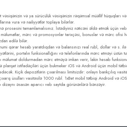
ət vəsiqənizin və ya sürücülük vəsiqənizin rəqəmsal müəllif hüquqları və
larına vura və nailiyyətlər toplaya bilərlər.
 prosesini tamamlamalısınız. İstədiyiniz nəticəni əldə etmək üçün veb 
 məlumatlar, mərc və promosyonlar tarixçəsi, bonuslar və mərc ofisi hə
dan edilə bilər.
i qərar hesab yaratdıqdan və balansınızı real rubl, dollar və s. i
tlərini, portalın funksionallığını və telefonlarında mərc etməyi üstün tu
flı məlumat doldurmadan mərc etməyə imkan verir, lakin hesab funksion
 və planşet istifadəçiləri üçün bukmeker iOS və Android üçün mobil tətbiq
dəcək. Kiçik depozitlərin çıxarılması limitsizdir: onlayn bankçılıq vasit
çıxarış üsulları vasitəsilə 1000 rubl. 1xBet mobil tətbiqi Android və iO
veb dizaynı əsasən aparıcı veb saytda görünənlərə bənzəyir.