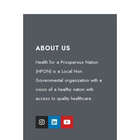
ABOUT US
Health for a Prosperous Nation
(HPON) is a Local Non
Governmental organization with a
vision of a healthy nation with
access to quality healthcare.