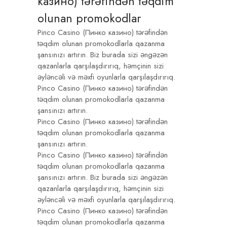
казино) tərəfindən təqdim
olunan promokodlar
Pinco Casino (Пинко казино) tərəfindən
təqdim olunan promokodlarla qazanma
şansınızı artırın. Biz burada sizi əngəzən
qazanlarla qarşılaşdırırıq, həmçinin sizi
əyləncəli və məxfi oyunlarla qarşılaşdırırıq.
Pinco Casino (Пинко казино) tərəfindən
təqdim olunan promokodlarla qazanma
şansınızı artırın.
Pinco Casino (Пинко казино) tərəfindən
təqdim olunan promokodlarla qazanma
şansınızı artırın.
Pinco Casino (Пинко казино) tərəfindən
təqdim olunan promokodlarla qazanma
şansınızı artırın. Biz burada sizi əngəzən
qazanlarla qarşılaşdırırıq, həmçinin sizi
əyləncəli və məxfi oyunlarla qarşılaşdırırıq.
Pinco Casino (Пинко казино) tərəfindən
təqdim olunan promokodlarla qazanma