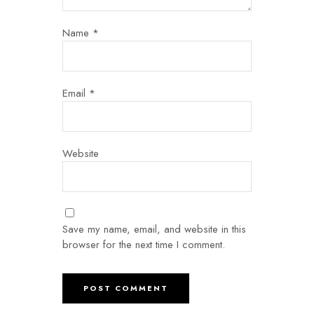
Name
*
Email
*
Website
Save my name, email, and website in this
browser for the next time I comment.