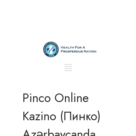
Pinco Online
Kazino (Пинко)
Azərbaycanda