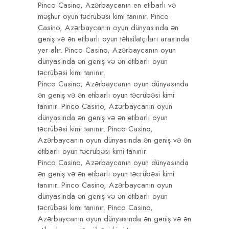
Pinco Casino, Azərbaycanın en etibarlı və
məşhur oyun təcrübəsi kimi tanınır. Pinco
Casino, Azərbaycanın oyun dünyasında ən
geniş və ən etibarlı oyun təhsilatçıları arasında
yer alır. Pinco Casino, Azərbaycanın oyun
dünyasında ən geniş və ən etibarlı oyun
təcrübəsi kimi tanınır.
Pinco Casino, Azərbaycanın oyun dünyasında
ən geniş və ən etibarlı oyun təcrübəsi kimi
tanınır. Pinco Casino, Azərbaycanın oyun
dünyasında ən geniş və ən etibarlı oyun
təcrübəsi kimi tanınır. Pinco Casino,
Azərbaycanın oyun dünyasında ən geniş və ən
etibarlı oyun təcrübəsi kimi tanınır.
Pinco Casino, Azərbaycanın oyun dünyasında
ən geniş və ən etibarlı oyun təcrübəsi kimi
tanınır. Pinco Casino, Azərbaycanın oyun
dünyasında ən geniş və ən etibarlı oyun
təcrübəsi kimi tanınır. Pinco Casino,
Azərbaycanın oyun dünyasında ən geniş və ən